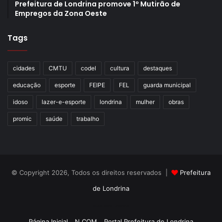
Prefeitura de Londrina promove 1º Mutirão de
Empregos da Zona Oeste
Tags
cidades
CMTU
codel
cultura
destaques
educação
esporte
FEIPE
FEL
guarda municipal
idoso
lazer-e-esporte
londrina
mulher
obras
promic
saúde
trabalho
© Copyright 2026, Todos os direitos reservados |
Prefeitura
de Londrina
Criação de Sites TTG Sistemas
Página Inicial
N.COM
Portal Prefeitura de Londrina