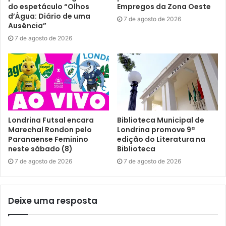
Etiquetas
agência do Trabalhador
oportunidades de trabalho
do espetáculo “Olhos
Empregos da Zona Oeste
d’Água: Diário de uma
Sine
SMTER
Trabalho Emprego e Renda
vagas de emprego
7 de agosto de 2026
Ausência”
vagas exclusivas para PCD
vagas temporárias
7 de agosto de 2026
Londrina Futsal encara
Biblioteca Municipal de
Marechal Rondon pelo
Londrina promove 9ª
Paranaense Feminino
edição do Literatura na
neste sábado (8)
Biblioteca
7 de agosto de 2026
7 de agosto de 2026
Deixe uma resposta