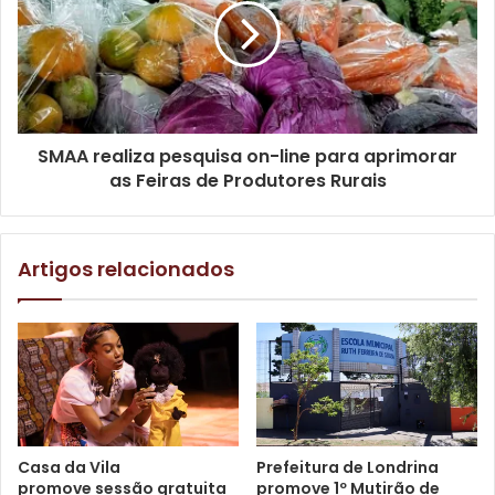
Aos interessados em se candidatar, é necessário conferir
se preenchem todos os critérios. Caso se encaixem no
perfil da vaga, é preciso agendar o atendimento virtual
com a equipe da SMTER, via
WhatsApp
, ou solicitar
pessoalmente o encaminhamento, na sede da Secretaria,
SMAA realiza pesquisa on-line para aprimorar
localizada na Rua Pernambuco, 162, Centro, desde que
as Feiras de Produtores Rurais
seja feito o
agendamento prévio
. O atendimento
presencial é realizado de segunda a sexta-feira, das 8h às
14h.
Artigos relacionados
Texto: Luiza Arlindo, sob supervisão dos jornalistas do
Núcleo de Comunicação da Prefeitura de Londrina.
Casa da Vila
Prefeitura de Londrina
Gostei
promove sessão gratuita
promove 1º Mutirão de