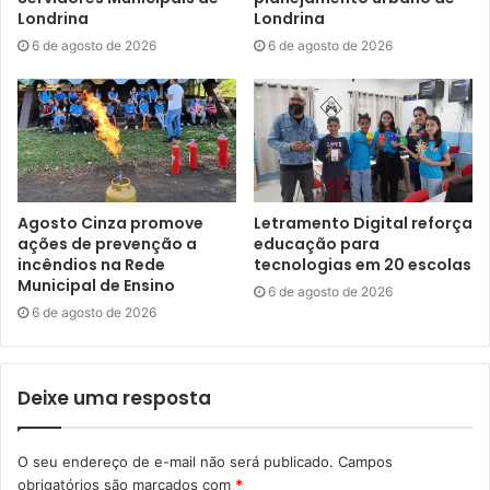
Londrina
Londrina
6 de agosto de 2026
6 de agosto de 2026
Agosto Cinza promove
Letramento Digital reforça
Foto: Serginho Pirez / divulgação
ações de prevenção a
educação para
incêndios na Rede
tecnologias em 20 escolas
Cultura
Municipal de Ensino
6 de agosto de 2026
6 de agosto de 2026
As atividades promovidas pela Secretaria Municipal de
Cultura (SMC) começam às 15h45, com a apresentação do
Deixe uma resposta
Coro do Projeto Vozes, vinculado à Secretaria Municipal
do Idoso e à Associação de Arte e Cultura de Londrina –
CORRE. Às 16h30, será a vez do grupo Pragod, com uma
O seu endereço de e-mail não será publicado.
Campos
apresentação de Pagode Gospel. Em seguida, às 17h30,
obrigatórios são marcados com
*