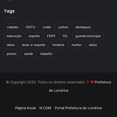
efetuaram a poda e o plantio de árvores na praça do
entorno da Escola Municipal Ruth Lemos, também
Tags
realizando a remoção de árvores secas ou mortas em
outros pontos do bairro.
cidades
CMTU
codel
cultura
destaques
educação
esporte
FEIPE
FEL
guarda municipal
idoso
lazer-e-esporte
londrina
mulher
obras
promic
saúde
trabalho
© Copyright 2026, Todos os direitos reservados |
Prefeitura
de Londrina
Criação de Sites TTG Sistemas
Página Inicial
N.COM
Portal Prefeitura de Londrina
Foto: Emerson Dias / NCom