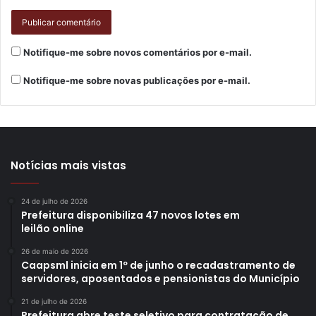
Fontenelle, afirmou que a pasta desenvolveu junto com as
lideranças locais a programação artística do evento. “É
importante para nós, da Secretaria de Cultura, porque
Notifique-me sobre novos comentários por e-mail.
permite um contato direto com as lideranças da região.
Assim, conseguimos conhecer melhor o trabalho que vem
Notifique-me sobre novas publicações por e-mail.
sendo realizado nessas áreas, contribuir e abrir espaço
para que os grupos locais possam se apresentar”,
destacou.
Notícias mais vistas
24 de julho de 2026
Prefeitura disponibiliza 47 novos lotes em
leilão online
26 de maio de 2026
Caapsml inicia em 1º de junho o recadastramento de
servidores, aposentados e pensionistas do Município
21 de julho de 2026
Prefeitura abre teste seletivo para contratação de