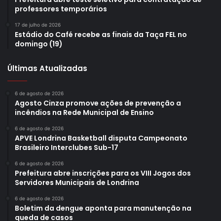
professores temporários
17 de julho de 2026
Estádio do Café recebe as finais da Taça FEL no
Foto: SEMA / divulgação
domingo (19)
Ambiente
Últimas Atualizadas
A Secretaria Municipal do Ambiente (Sema) vai fazer a
6 de agosto de 2026
doação de mudas de árvores para plantio na área urbana
Agosto Cinza promove ações de prevenção a
incêndios na Rede Municipal de Ensino
da cidade. Além disso, fornecerá orientações aos
munícipes quanto aos cuidados durante e após o plantio,
6 de agosto de 2026
APVE Londrina Basketball disputa Campeonato
bem como a espécie mais indicada para o local do plantio.
Brasileiro Interclubes Sub-17
A equipe da Sema também vai receber e protocolar
solicitações de vistoria técnica para avaliar a necessidade
6 de agosto de 2026
Prefeitura abre inscrições para os VIII Jogos dos
de poda ou erradicação de árvores na área pública ou
Servidores Municipais de Londrina
privada.
6 de agosto de 2026
Boletim da dengue aponta para manutenção na
Nos últimos dias, servidores da Secretaria do Ambiente
queda de casos