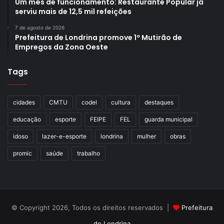
Um mês de funcionamento: Restaurante Popular já
serviu mais de 12,5 mil refeições
7 de agosto de 2026
Prefeitura de Londrina promove 1º Mutirão de
Empregos da Zona Oeste
Tags
cidades
CMTU
codel
cultura
destaques
educação
esporte
FEIPE
FEL
guarda municipal
idoso
lazer-e-esporte
londrina
mulher
obras
promic
saúde
trabalho
© Copyright 2026, Todos os direitos reservados |
Prefeitura
de Londrina