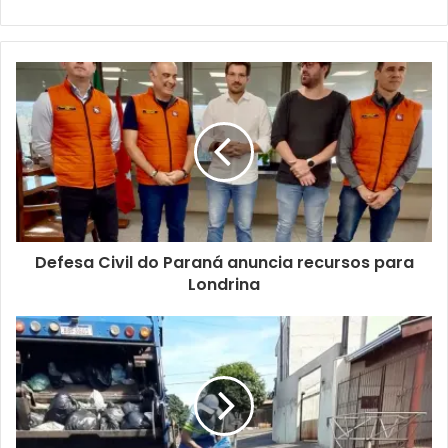
Pessoas com deficiência (PcD) ou em reabilitação contam
com 34 vagas exclusivas, em seis ocupações diferentes.
Os detalhes de cada uma delas estão disponíveis no
mural
de vagas
.
Encaminhamento –
No quadro de vagas de vagas da
SMTER, são listadas todas as oportunidades e os critérios
para se candidatar a cada uma delas. Caso o candidato se
enquadre no perfil e queira ser atendido por WhatsApp, é
preciso agendar
o atendimento virtual.
Os atendentes da
Defesa Civil do Paraná anuncia recursos para
SMTER entrarão em contato pelo número fornecido no
Londrina
horário e dia escolhidos.
O atendimento presencial é feito por ordem de chegada,
conforme a disponibilidade máxima de atendimento do dia.
A sede da Secretaria fica na Rua Pernambuco, 162, e o
horário de funcionamento é de segunda a sexta-feira, das
8h às 14h.