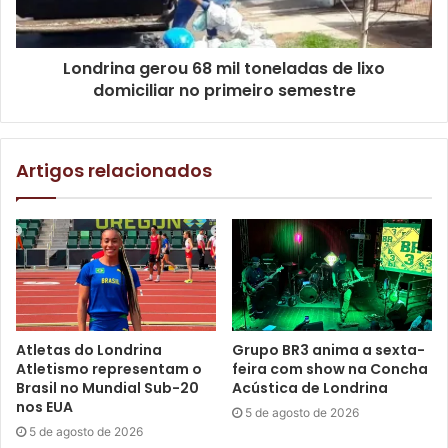
Texto: Thiago Paes, sob supervisão dos jornalistas do
Londrina gerou 68 mil toneladas de lixo
Núcleo de Comunicação (N.Com) da Prefeitura de
domiciliar no primeiro semestre
Londrina.
Artigos relacionados
Gostei
Etiquetas
agência do Trabalhador
encaminhamento
mão de obra
oportunidades de emprego
Sine
SMTER
trabalho
Trabalho Emprego e Renda
vagas
vagas de emprego
Atletas do Londrina
Grupo BR3 anima a sexta-
Atletismo representam o
feira com show na Concha
Brasil no Mundial Sub-20
Acústica de Londrina
nos EUA
5 de agosto de 2026
5 de agosto de 2026