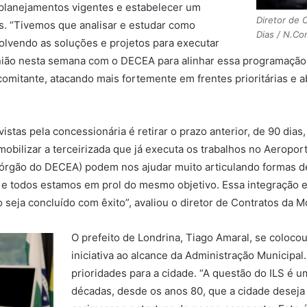
 planejamentos vigentes e estabelecer um
Diretor de 
. “Tivemos que analisar e estudar como
Dias / N.C
olvendo as soluções e projetos para executar
ião nesta semana com o DECEA para alinhar essa programação, 
comitante, atacando mais fortemente em frentes prioritárias e
istas pela concessionária é retirar o prazo anterior, de 90 dia
obilizar a terceirizada que já executa os trabalhos no Aeropor
 (órgão do DECEA) podem nos ajudar muito articulando formas de 
 e todos estamos em prol do mesmo objetivo. Essa integração e 
 seja concluído com êxito”, avaliou o diretor de Contratos da Mo
O prefeito de Londrina, Tiago Amaral, se coloco
iniciativa ao alcance da Administração Municipal
prioridades para a cidade. “A questão do ILS é u
décadas, desde os anos 80, que a cidade deseja