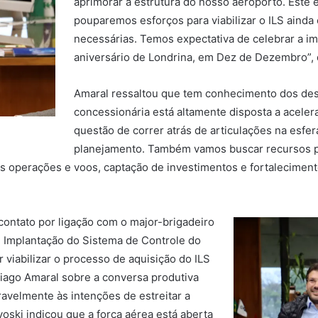
aprimorar a estrutura do nosso aeroporto. Este 
pouparemos esforços para viabilizar o ILS aind
necessárias. Temos expectativa de celebrar a i
aniversário de Londrina, em Dez de Dezembro”, 
Amaral ressaltou que tem conhecimento dos desa
concessionária está altamente disposta a aceler
questão de correr atrás de articulações na esfera
planejamento. Também vamos buscar recursos pa
operações e voos, captação de investimentos e fortaleciment
 contato por ligação com o major-brigadeiro
 Implantação do Sistema de Controle do
viabilizar o processo de aquisição do ILS
Tiago Amaral sobre a conversa produtiva
ravelmente às intenções de estreitar a
voski indicou que a força aérea está aberta