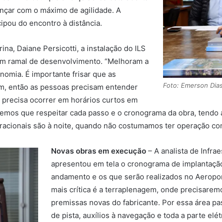
vançar com o máximo de agilidade. A
ipou do encontro à distância.
na, Daiane Persicotti, a instalação do ILS
 um ramal de desenvolvimento. “Melhoram a
onomia. É importante frisar que as
Foto: Emerson Dia
m, então as pessoas precisam entender
e precisa ocorrer em horários curtos em
mos que respeitar cada passo e o cronograma da obra, tendo a
racionais são à noite, quando não costumamos ter operação com
Novas obras em execução
– A analista de Infrae
apresentou em tela o cronograma de implantação 
andamento e os que serão realizados no Aeroport
mais crítica é a terraplenagem, onde precisarem
premissas novas do fabricante. Por essa área p
de pista, auxílios à navegação e toda a parte el