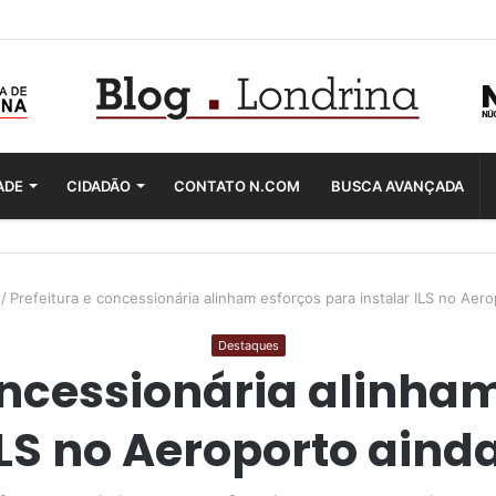
ADE
CIDADÃO
CONTATO N.COM
BUSCA AVANÇADA
/
Prefeitura e concessionária alinham esforços para instalar ILS no Ae
Destaques
oncessionária alinha
ILS no Aeroporto ain