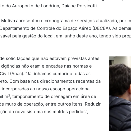
e do Aeroporto de Londrina, Daiane Persicotti.
 a Motiva apresentou o cronograma de serviços atualizado, por 
via Departamento de Controle do Espaço Aéreo (DECEA). As dema
vel pela gestão do local, em junho deste ano, tendo sido prop
de solicitações que não estavam previstas antes
 exigências não eram elencadas nas normas e
ivil (Anac). “Já tínhamos cumprido todas as
orto. Com base nos direcionamentos recentes da
es incorporadas ao nosso escopo operacional
 mil m², tamponamento de drenagem em área de
de muro de operação, entre outros itens. Reduzir
ntação do novo sistema nos moldes pedidos”,