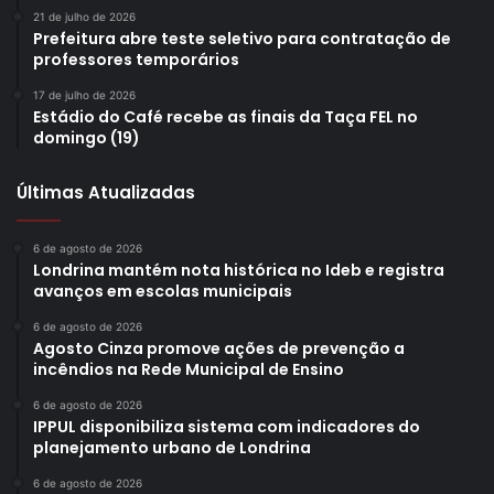
21 de julho de 2026
Prefeitura abre teste seletivo para contratação de
professores temporários
17 de julho de 2026
Estádio do Café recebe as finais da Taça FEL no
domingo (19)
Últimas Atualizadas
6 de agosto de 2026
Londrina mantém nota histórica no Ideb e registra
avanços em escolas municipais
6 de agosto de 2026
Agosto Cinza promove ações de prevenção a
incêndios na Rede Municipal de Ensino
Foto: Emerson Dias/ NCom
6 de agosto de 2026
IPPUL disponibiliza sistema com indicadores do
De acordo com o presidente da Sanepar, Wilson Bley,
planejamento urbano de Londrina
foram sanados os entraves para início da obra de
6 de agosto de 2026
ampliação da ETE Norte e, com essa obra, a população