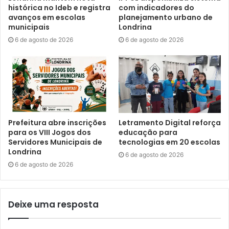
histórica no Ideb e registra
com indicadores do
sendo instalada na região norte, foram executadas duas
avanços em escolas
planejamento urbano de
Estações Elevatórias de Esgoto e 3,7 km de linha de
municipais
Londrina
recalque.
6 de agosto de 2026
6 de agosto de 2026
A Companhia tem ainda outros projetos e melhorias,
alguns já em fase de licitação, para beneficiar a população
de Londrina e cidades vizinhas. O planejamento é que, até
2050, Londrina e região metropolitana formem um sistema
com 1,54 milhão de consumidores, abastecidos por quatro
Prefeitura abre inscrições
Letramento Digital reforça
mananciais.
para os VIII Jogos dos
educação para
Servidores Municipais de
tecnologias em 20 escolas
Londrina
6 de agosto de 2026
6 de agosto de 2026
Deixe uma resposta