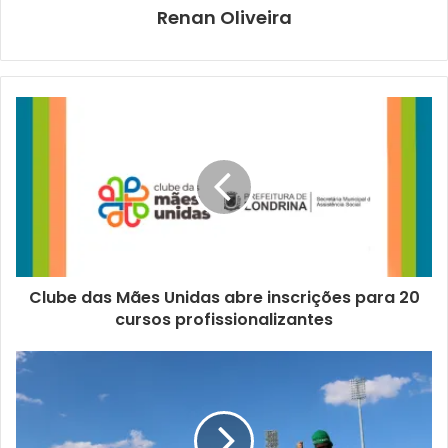
Renan Oliveira
parceria com a Associação Esportiva Tsuru, patrocinado
pela Prefeitura de Londrina. O incentivo ocorre com
recursos do Fundo Especial de Incentivo a Projetos
Esportivos (Feipe), programa gerido pela Fundação de
Esportes (FEL).
O que não faltou nesta edição foi bola na rede. Somados
os desempenhos das duas equipes, o cômputo totalizou
quatro partidas jogadas e um total de 40 gols marcados
(média de dez por partida), sem um gol sequer sofrido. No
Sub-17, goleadas expressivas por 12 a 0 em cima de
Clube das Mães Unidas abre inscrições para 20
Centenário do Sul e por 13 a 0 contra Tamarana. As
cursos profissionalizantes
meninas do Sub-14 também brilharam em campo e
derrotaram Centenário do Sul por 12 a 0 e Tamarana por 3
a 0.
Com os resultados, os times do LEC/Tsuru estão