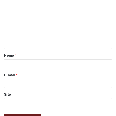
prepararmos para outras competições. Isso nos dá
bagagem e rodagem. Temos algumas meninas que
chegaram agora e é ótimo estarem juntas ali nos jogos,
vivenciando esse momento para se integrarem cada vez
mais ao grupo”, contou.
Nome
*
E-mail
*
Site
Foto: Marcia Busuttil / LEC Tsuru