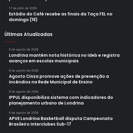
O LEC/Tsuru Sub-17 disputará, além da sequência dos
JEPs, a competição mais importante do seu calendário em
17 de julho de 2026
Estádio do Café recebe as finais da Taça FEL no
2025, que é o Campeonato Paranaense 2025, em
domingo (19)
setembro, com datas a serem definidas pela Federação
Paranaense de Futebol (FPF).
Últimas Atualizadas
6 de agosto de 2026
Londrina mantém nota histórica no Ideb e registra
avanços em escolas municipais
Gostei
6 de agosto de 2026
Etiquetas
campo
Equipe
esporte
FEIPE
feminina
Agosto Cinza promove ações de prevenção a
incêndios na Rede Municipal de Ensino
feminino
futebol
incentivo
JEPs Bom de Bola
Jogos Escolares do Paraná
LEC
LEC Tsuru
londrina
6 de agosto de 2026
IPPUL disponibiliza sistema com indicadores do
Londrina Tsuru
patrocínio
prefeitura
Sub-14
Sub-17
time
planejamento urbano de Londrina
6 de agosto de 2026
APVE Londrina Basketball disputa Campeonato
Brasileiro Interclubes Sub-17