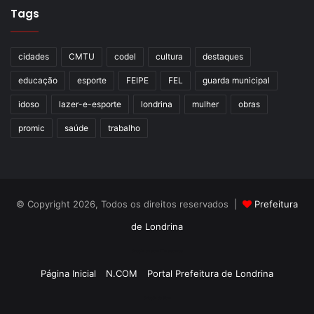
Tags
cidades
CMTU
codel
cultura
destaques
educação
esporte
FEIPE
FEL
guarda municipal
idoso
lazer-e-esporte
londrina
mulher
obras
promic
saúde
trabalho
© Copyright 2026, Todos os direitos reservados |
Prefeitura
de Londrina
Criação de Sites TTG Sistemas
Página Inicial
N.COM
Portal Prefeitura de Londrina
Criação de Sites