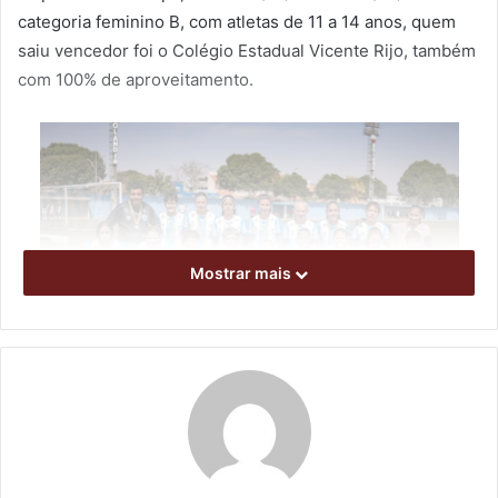
categoria feminino B, com atletas de 11 a 14 anos, quem
saiu vencedor foi o Colégio Estadual Vicente Rijo, também
com 100% de aproveitamento.
Mostrar mais
Time Sub-14 do LEC/Tsuru comandado por Reginaldo Silva.
Foto: Marcia Busuttil / LEC Tsuru
Ambos os times representaram a cidade vestindo as cores
do Londrina Esporte Clube (LEC), no projeto mantido em