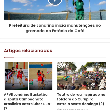
garantidos na Fase Macrorregional do JEPs Bom de Bola,
que será realizada de 18 a 21 de setembro, na cidade
vizinha Cambé.
Prefeitura de Londrina inicia manutenções no
gramado do Estádio do Café
Artigos relacionados
APVE Londrina Basketball
Teatro de rua inspirado no
Foto: Marcia Busuttil / LEC Tsuru
disputa Campeonato
folclore do Curupira
Brasileiro Interclubes Sub-
estreia neste domingo (9)
17
6 de agosto de 2026