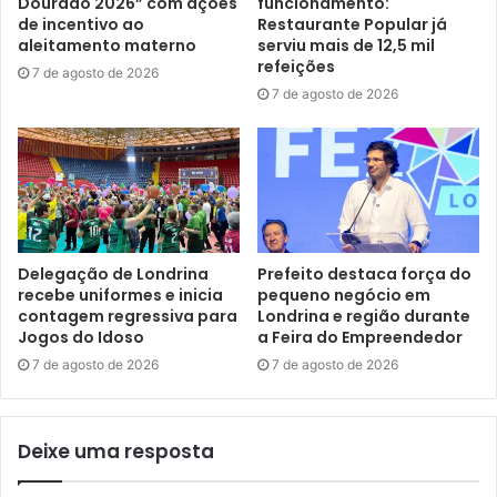
Dourado 2026” com ações
funcionamento:
representante da ONU-Habitat, Olivia Orquiza.
de incentivo ao
Restaurante Popular já
aleitamento materno
serviu mais de 12,5 mil
refeições
7 de agosto de 2026
7 de agosto de 2026
Delegação de Londrina
Prefeito destaca força do
recebe uniformes e inicia
pequeno negócio em
contagem regressiva para
Londrina e região durante
Jogos do Idoso
a Feira do Empreendedor
7 de agosto de 2026
7 de agosto de 2026
Foto: Emerson Dias/NCom
Ao longo do debate, os participantes levantaram pautas
Deixe uma resposta
relacionadas à sustentabilidade e à continuidade das
diretrizes ambientais e urbanísticas no município. Orquiza