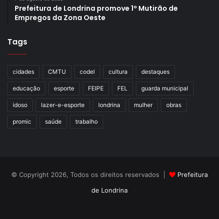
Prefeitura de Londrina promove 1º Mutirão de
Londrina.
Empregos da Zona Oeste
Tags
Gostei
3
cidades
CMTU
codel
cultura
destaques
Etiquetas
Circuito Urbano
Dia Mundial das Cidades
educação
esporte
FEIPE
FEL
guarda municipal
Dia Mundial do Habitat
fundos de vale
idoso
lazer-e-esporte
londrina
mulher
obras
Instituto de Pesquisa e Planejamento Urbano de Londrina
ippul
parques lineares
promic
saúde
trabalho
© Copyright 2026, Todos os direitos reservados |
Prefeitura
de Londrina
Criação de Sites TTG Sistemas