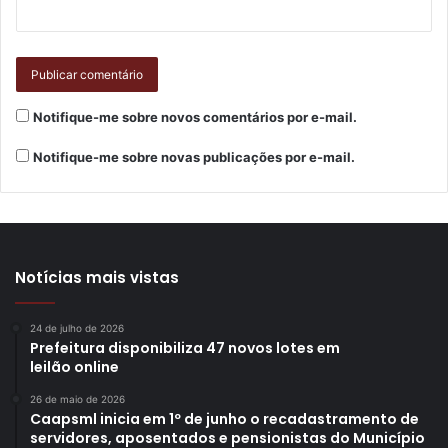
Notifique-me sobre novos comentários por e-mail.
Foto: Emerson Dias/NCom
Notifique-me sobre novas publicações por e-mail.
O presidente do Ippul, Cláudio Bravim, reforçou o papel
fundamental da população nesse processo. “Nós, do Ippul,
acreditamos que todo projeto que nasce e acontece com o
apoio da população tem muito mais chances de êxito”,
Notícias mais vistas
disse.
24 de julho de 2026
Ele também destacou os avanços recentes nos trabalhos
Prefeitura disponibiliza 47 novos lotes em
leilão online
conduzidos pela instituição. “Acredito que o trabalho de
excelência realizado hoje pelo Ippul o coloca como
26 de maio de 2026
Caapsml inicia em 1º de junho o recadastramento de
referência em nível nacional. Em eventos dos quais
servidores, aposentados e pensionistas do Município
participamos, notamos esse reconhecimento e sem