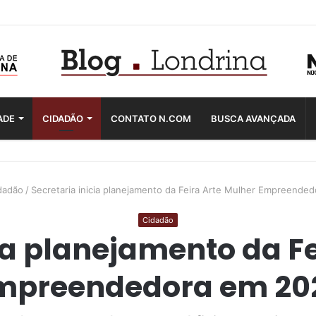
ADE
CIDADÃO
CONTATO N.COM
BUSCA AVANÇADA
dadão
/
Secretaria inicia planejamento da Feira Arte Mulher Empreende
Cidadão
ia planejamento da F
mpreendedora em 20