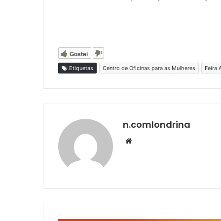
Gostei
Etiquetas
Centro de Oficinas para as Mulheres
Feira
n.comlondrina
Website