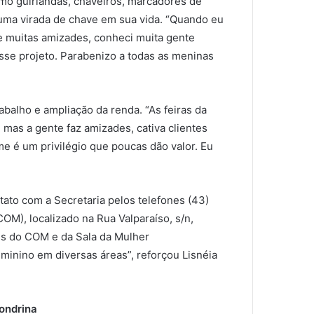
omo guirlandas, chaveiros, marcadores de
uma virada de chave em sua vida. “Quando eu
 muitas amizades, conheci muita gente
esse projeto. Parabenizo a todas as meninas
abalho e ampliação da renda. “As feiras da
as a gente faz amizades, cativa clientes
e é um privilégio que poucas dão valor. Eu
ato com a Secretaria pelos telefones (43)
M), localizado na Rua Valparaíso, s/n,
s do COM e da Sala da Mulher
minino em diversas áreas”, reforçou Lisnéia
Londrina