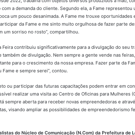
 desde 2022, trabalha com objetos diversos produzidos à mão, c
o com a demanda do cliente. Segundo ela, a Fame representou 
 época um pouco desanimada. A Fame me trouxe oportunidades e
participar da Fame e me sinto muito orgulhosa de fazer parte d
 um sorriso no rosto”, compartilhou.
Feira contribuiu significativamente para a divulgação do seu tr
também de divulgação. Nem sempre a gente vende nas feiras, m
ante para o crescimento da nossa empresa. Fazer parte da Fam
u Fame e sempre serei”, contou.
o ou participar das futuras capacitações podem entrar em cont
el realizar uma visita ao Centro de Oficinas para Mulheres (CO
tá sempre aberta para receber novas empreendedoras e atravé
tas, visando ampliar as possibilidades de empreendedorismo fe
nalistas do Núcleo de Comunicação (N.Com) da Prefeitura de 