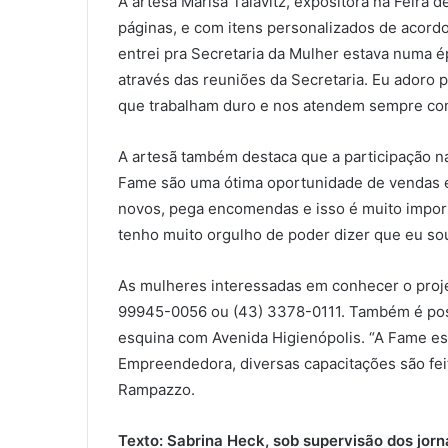
A artesã Marisa Talavitz, expositora na Feira
páginas, e com itens personalizados de acord
entrei pra Secretaria da Mulher estava numa
através das reuniões da Secretaria. Eu adoro 
que trabalham duro e nos atendem sempre com
A artesã também destaca que a participação na 
Fame são uma ótima oportunidade de vendas e 
novos, pega encomendas e isso é muito import
tenho muito orgulho de poder dizer que eu so
As mulheres interessadas em conhecer o projet
99945-0056 ou (43) 3378-0111. Também é possív
esquina com Avenida Higienópolis.
“
A Fame es
Empreendedora, diversas capacitações são fei
Rampazzo.
Texto: Sabrina Heck, sob supervisão dos jor