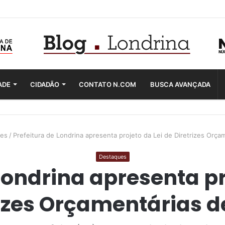
ADE
CIDADÃO
CONTATO N.COM
BUSCA AVANÇADA
es
/
Prefeitura de Londrina apresenta projeto da Lei de Diretrizes Orç
Destaques
Londrina apresenta pr
rizes Orçamentárias d