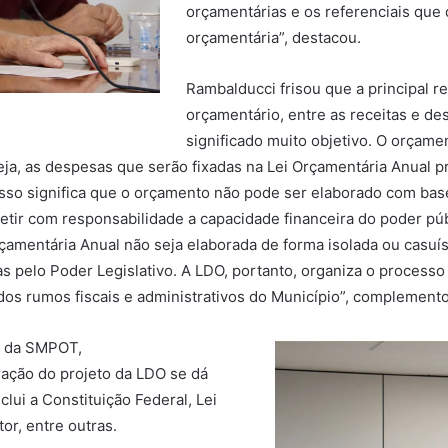
orçamentárias e os referenciais que
orçamentária”, destacou.
Rambalducci frisou que a principal re
orçamentário, entre as receitas e de
significado muito objetivo. O orçamen
eja, as despesas que serão fixadas na Lei Orçamentária Anual 
 Isso significa que o orçamento não pode ser elaborado com 
tir com responsabilidade a capacidade financeira do poder púb
rçamentária Anual não seja elaborada de forma isolada ou casuí
 pelo Poder Legislativo. A LDO, portanto, organiza o processo 
 dos rumos fiscais e administrativos do Município”, complement
o da SMPOT,
ração do projeto da LDO se dá
ui a Constituição Federal, Lei
or, entre outras.