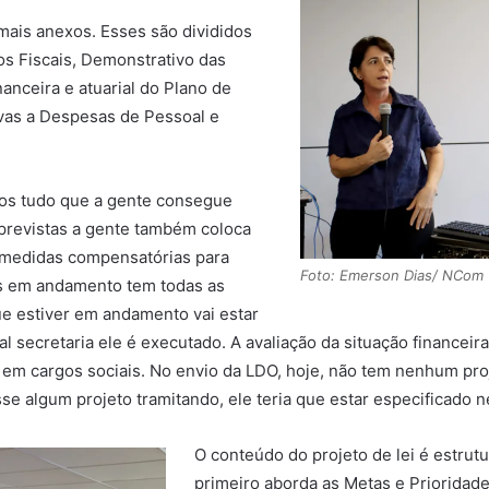
 mais anexos. Esses são divididos
os Fiscais, Demonstrativo das
anceira e atuarial do Plano de
ivas a Despesas de Pessoal e
mos tudo que a gente consegue
previstas a gente também coloca
 medidas compensatórias para
Foto: Emerson Dias/ NCom
as em andamento tem todas as
ue estiver em andamento vai estar
 secretaria ele é executado. A avaliação da situação financeira
 em cargos sociais. No envio da LDO, hoje, não tem nenhum proj
esse algum projeto tramitando, ele teria que estar especificado 
O conteúdo do projeto de lei é estrut
primeiro aborda as Metas e Prioridade