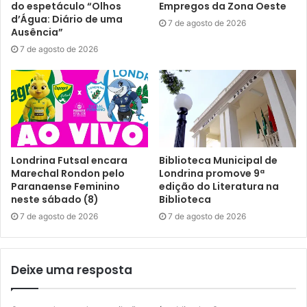
do espetáculo “Olhos
Empregos da Zona Oeste
Para isso, foram selecionadas obras que transitam
d’Água: Diário de uma
7 de agosto de 2026
livremente entre diferentes períodos e estilos,
Ausência”
aproximando o público das múltiplas linguagens que
7 de agosto de 2026
podem ser chamadas de “clássicas” na música: Johann
Sebastian Bach, Astor Piazzolla, Dvořák, Alban Berg,
Robert Schumann, Manuel Ponce, Camille Saint-
Saëns e Arvo Pärt.
Londrina Futsal encara
Biblioteca Municipal de
Marechal Rondon pelo
Londrina promove 9ª
Paranaense Feminino
edição do Literatura na
neste sábado (8)
Biblioteca
7 de agosto de 2026
7 de agosto de 2026
Deixe uma resposta