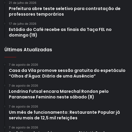
Oficinas e masterclasses
21 de julho de 2026
Prefeitura abre teste seletivo para contratação de
professores temporários
17 de julho de 2026
Estádio do Café recebe as finais da Taça FEL no
domingo (19)
Últimas Atualizadas
7 de agosto de 2026
Casa da Vila promove sessão gratuita do espetáculo
“Olhos d’Água: Diário de uma Ausência”
7 de agosto de 2026
Londrina Futsal encara Marechal Rondon pelo
Paranaense Feminino neste sábado (8)
7 de agosto de 2026
Um mês de funcionamento: Restaurante Popular já
serviu mais de 12,5 mil refeições
7 de agosto de 2026