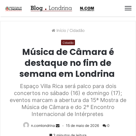
M
Início
/
Cidadão
Cidadão
Música de Câmara é
destaque no fim de
semana em Londrina
Espaço Villa Rica será palco para dois
concertos no sábado (16) e domingo (17);
eventos marcam a abertura da 15ª Mostra de
Música de Câmara e do 2º Encontro
Internacional de Intérpretes
n.comlondrina
15 de maio de 2026
0
3 minutos de leitura