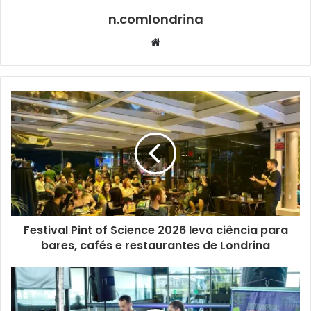
n.comlondrina
Website
Rachell Ellen Wong. Foto: Lucien Knutson/ Divulgação
O concerto vai reunir artistas convidados de destaque
internacional, como o pianista Cristian Budu (Brasil), a
violinista Rachell Ellen Wong (EUA), a soprano Laiana
Festival Pint of Science 2026 leva ciência para
Oliveira (Brasil), o violinista Nikolau Ratchev
bares, cafés e restaurantes de Londrina
(Brasil/Alemanha) e o violoncelista Bruno Lima
(Brasil/Finlândia).
Com a primeira parte de caráter latino – Enescu, Debussy