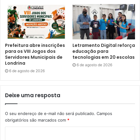
Foto: CMTU / divulgação
Prefeitura abre inscrições
Letramento Digital reforça
para os VIII Jogos dos
educação para
Servidores Municipais de
tecnologias em 20 escolas
Recorde –
Londrina nunca realizou tantas castrações
Londrina
6 de agosto de 2026
como nos cinco primeiros meses de 2026. Entre janeiro e
6 de agosto de 2026
maio, foram efetuadas 4,9 mil castrações, somando-se as
ações do Castramóvel, Castrapet, Castra + Paraná 2 e as
cirurgias feitas no Hospital Municipal Veterinário.
Deixe uma resposta
A média de quase mil castrações por mês, em 2026,
O seu endereço de e-mail não será publicado.
Campos
supera a média de 700 cirurgias mensais do Castramóvel
obrigatórios são marcados com
*
nos últimos cinco anos. O crescimento neste ano é de
40%.