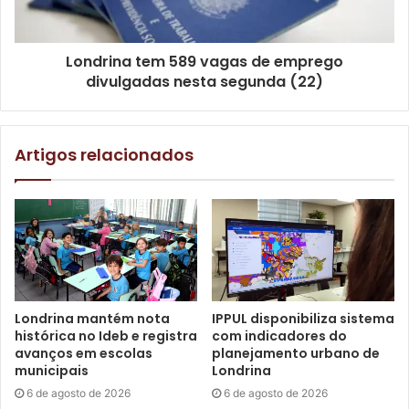
Campos ressaltou a importância do compromisso dos
Londrina tem 589 vagas de emprego
tutores cadastrados comparecerem no horário agendado e
divulgadas nesta segunda (22)
não deixarem de aproveitar este serviço gratuito
extremamente importante dentro das políticas públicas de
bem-estar animal. “Infelizmente temos uma média de 38%
Artigos relacionados
de não comparecimento de quem agendou a castração.
Isso atrapalha demais o serviço e tira a vaga de outros
tutores interessados”, apontou.
Londrina mantém nota
IPPUL disponibiliza sistema
histórica no Ideb e registra
com indicadores do
avanços em escolas
planejamento urbano de
municipais
Londrina
6 de agosto de 2026
6 de agosto de 2026