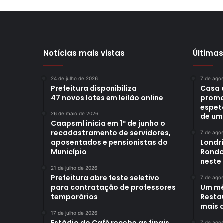
Notícias mais vistas
Últimas
24 de julho de 2026
7 de ago
Prefeitura disponibiliza
Casa 
47 novos lotes em leilão online
promo
espet
26 de maio de 2026
de um
Caapsml inicia em 1º de junho o
recadastramento de servidores,
7 de ago
aposentados e pensionistas do
Londr
Município
Rondo
neste
21 de julho de 2026
Prefeitura abre teste seletivo
7 de ago
para contratação de professores
Um mê
temporários
Restau
mais d
17 de julho de 2026
Estádio do Café recebe as finais
7 de ago