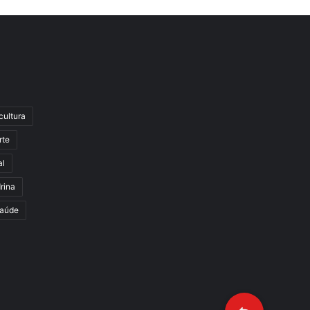
cultura
rte
al
rina
aúde