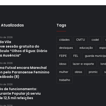
 Atualizadas
Tags
sto de 2026
cidades
CMTU
codel
da Vila
ve sessão gratuita do
destaques
educação
espo
áculo “Olhos d’Água: Diário
a Ausência”
FEIPE
FEL
guarda municip
sto de 2026
idoso
lazer-e-esporte
lond
ina Futsal encara Marechal
n pelo Paranaense Feminino
mulher
obras
promic
s
 sábado (8)
trabalho
sto de 2026
s de funcionamento:
rante Popular já serviu
e 12,5 mil refeições
sto de 2026