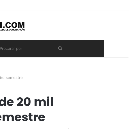
eiro semestre
de 20 mil
emestre