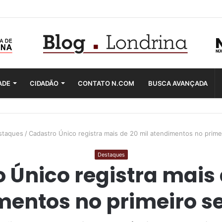
ADE
CIDADÃO
CONTATO N.COM
BUSCA AVANÇADA
staques
/
Cadastro Único registra mais de 20 mil atendimentos no prim
Destaques
 Único registra mais 
mentos no primeiro s