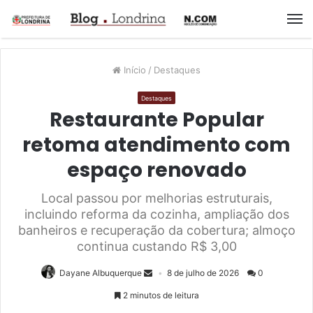
M
Início
/
Destaques
Destaques
Restaurante Popular
retoma atendimento com
espaço renovado
Local passou por melhorias estruturais,
incluindo reforma da cozinha, ampliação dos
banheiros e recuperação da cobertura; almoço
continua custando R$ 3,00
Dayane Albuquerque
8 de julho de 2026
0
2 minutos de leitura