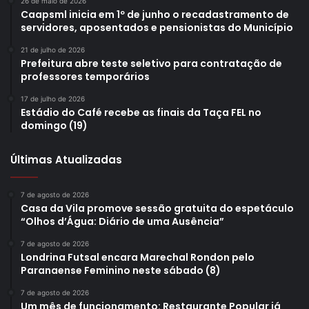
26 de maio de 2026
restaurante estava aberto. A comida sempre foi muito boa
Caapsml inicia em 1º de junho o recadastramento de
servidores, aposentados e pensionistas do Município
e agora o espaço ficou ainda melhor”, afirmou.
21 de julho de 2026
Prefeitura abre teste seletivo para contratação de
professores temporários
17 de julho de 2026
Estádio do Café recebe as finais da Taça FEL no
domingo (19)
Últimas Atualizadas
7 de agosto de 2026
Casa da Vila promove sessão gratuita do espetáculo
“Olhos d’Água: Diário de uma Ausência”
7 de agosto de 2026
Londrina Futsal encara Marechal Rondon pelo
Frequentador do restaurante, Osvandir Marques. Foto: Emerson
Paranaense Feminino neste sábado (8)
Dias/N.com
7 de agosto de 2026
Frequentador diário do Restaurante Popular, Osvandir
Um mês de funcionamento: Restaurante Popular já