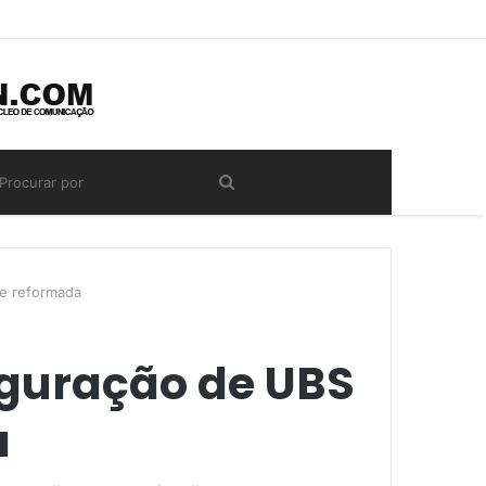
te reformada
uguração de UBS
a