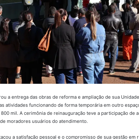
lebrou a entrega das obras de reforma e ampliação de sua Unidad
 as atividades funcionando de forma temporária em outro espa
0 mil. A cerimônia de reinauguração teve a participação de au
 de moradores usuários do atendimento.
tacou a satisfação pessoal e o compromisso de sua gestão em r