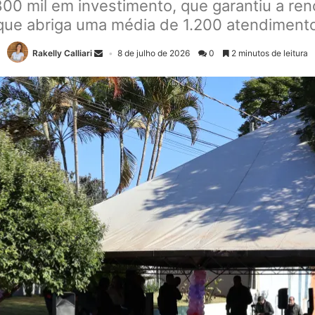
00 mil em investimento, que garantiu a ren
 que abriga uma média de 1.200 atendiment
Rakelly Calliari
8 de julho de 2026
0
2 minutos de leitura