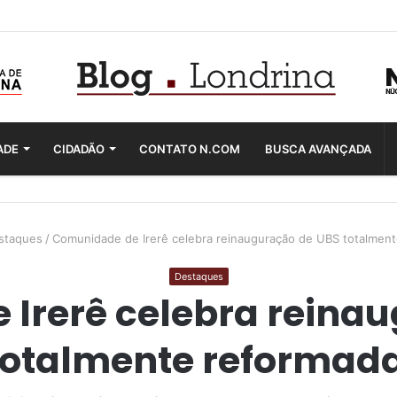
ADE
CIDADÃO
CONTATO N.COM
BUSCA AVANÇADA
staques
/
Comunidade de Irerê celebra reinauguração de UBS totalmen
Destaques
Irerê celebra reina
totalmente reformad