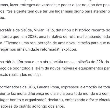
emas, fazer entregas de verdade, e poder olhar no olho das pes
icos. “Se a gente tem que ter um lugar mais digno para atender
ou.
ecretária de Saúde, Vivian Feijó, detalhou o histórico recente 
embrou que, em 2023, uma tentativa de reforma foi abandonada,
o. “Fizemos uma recuperação de uma nova licitação para que n
regarmos uma unidade reformada”, explicou.
ecretária informou que a obra incluiu uma ampliação de 22% da 
viço de odontologia, além de novos móveis e equipamentos para
sais realizados no local.
oordenadora da UBS, Lauana Rosa, expressou a emoção de toda 
iente faz muita diferença no dia a dia para todo mundo e a c
lugar bonito e organizado”, declarou, enfatizando o forte víncul
adores do distrito ao longo dos anos.