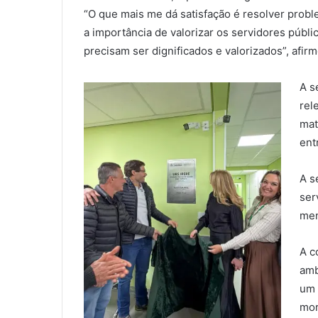
“O que mais me dá satisfação é resolver probl
a importância de valorizar os servidores públ
precisam ser dignificados e valorizados”, afirm
A s
rel
mat
ent
A s
ser
men
A c
amb
um 
mor