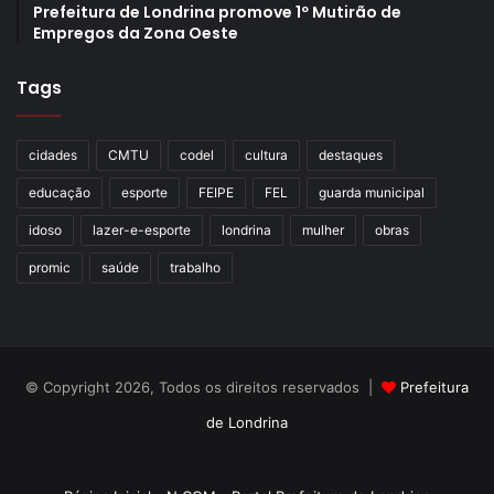
Prefeitura de Londrina promove 1º Mutirão de
Empregos da Zona Oeste
Tags
cidades
CMTU
codel
cultura
destaques
educação
esporte
FEIPE
FEL
guarda municipal
idoso
lazer-e-esporte
londrina
mulher
obras
promic
saúde
trabalho
© Copyright 2026, Todos os direitos reservados |
Prefeitura
de Londrina
Criação de Sites TTG Sistemas