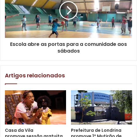
com o secretário do Compaz, Luís Claudio Galhardi, pelo
99144-5276.
Escola abre as portas para a comunidade aos
Gostei
sábados
Etiquetas
COMPAZ
cultura de paz
justiça restaurativa
Londrina Pazeando
resolução de conflitos
Artigos relacionados
Casa da Vila
Prefeitura de Londrina
promove sessão gratuita
promove 1º Mutirão de