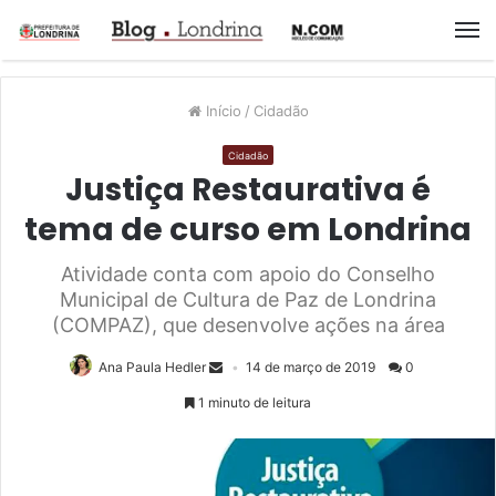
M
Início
/
Cidadão
Cidadão
Justiça Restaurativa é
tema de curso em Londrina
Atividade conta com apoio do Conselho
Municipal de Cultura de Paz de Londrina
(COMPAZ), que desenvolve ações na área
Ana Paula Hedler
14 de março de 2019
0
1 minuto de leitura