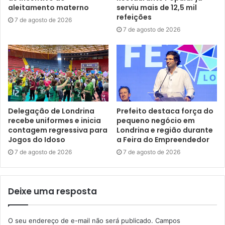
aleitamento materno
serviu mais de 12,5 mil
seguindo as recomendações nutricionais da Resolução
refeições
7 de agosto de 2026
Nacional, pensando no cuidado com as necessidades
7 de agosto de 2026
nutricionais diárias da criança. A regra é que, para as
turmas do período integral, devemos fornecer no mínimo
três refeições para suprir pelo menos 70% das
recomendações nutricionais diárias. E para o período
parcial, são refeições que atendam, no mínimo, 30%
dessas recomendações. Então cada combinação feita é
Delegação de Londrina
Prefeito destaca força do
pensada e estudada, não é uma escolha aleatória”,
recebe uniformes e inicia
pequeno negócio em
enfatizou Mirtz.
contagem regressiva para
Londrina e região durante
Jogos do Idoso
a Feira do Empreendedor
Casos especiais –
A Associação Brasileira de Alergia e
7 de agosto de 2026
7 de agosto de 2026
Imunologia estima que, dentre as crianças com menos de
três anos de idade, cerca de 8% tenham reações
Deixe uma resposta
alimentares de causas alérgicas. Dentre os adultos, esse
índice é de aproximadamente 3%. Sobre a intolerância à
lactose, o açúcar presente no leite, um estudo publicado
O seu endereço de e-mail não será publicado.
Campos