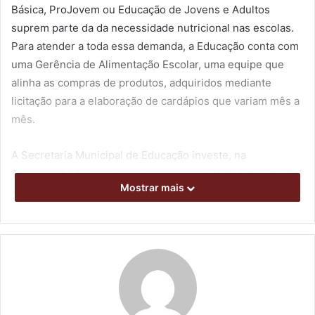
Básica, ProJovem ou Educação de Jovens e Adultos
suprem parte da da necessidade nutricional nas escolas.
Para atender a toda essa demanda, a Educação conta com
uma Gerência de Alimentação Escolar, uma equipe que
alinha as compras de produtos, adquiridos mediante
licitação para a elaboração de cardápios que variam mês a
mês.
A Secretaria Municipal de Educação investe, na
Alimentação Escolar, aproximadamente R$10.700.000,00,
Mostrar mais
para aquisição de gêneros alimentícios. A nutricionista da
Educação, Mirtz Ayumi Nakamura Kuwahara, explica que o
trabalho envolvendo a merenda escolar segue as
determinações da Resolução nº 26/2013, do Ministério da
Educação, que define as normas do Programa Nacional de
Alimentação Escolar (PNAE).