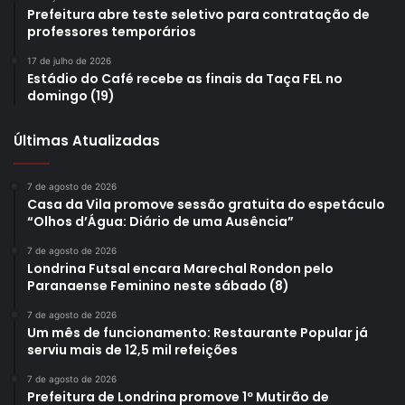
merenda
nutrição intolerância
Prefeitura abre teste seletivo para contratação de
professores temporários
17 de julho de 2026
Estádio do Café recebe as finais da Taça FEL no
domingo (19)
Últimas Atualizadas
7 de agosto de 2026
Casa da Vila promove sessão gratuita do espetáculo
“Olhos d’Água: Diário de uma Ausência”
7 de agosto de 2026
Londrina Futsal encara Marechal Rondon pelo
Paranaense Feminino neste sábado (8)
7 de agosto de 2026
Um mês de funcionamento: Restaurante Popular já
serviu mais de 12,5 mil refeições
7 de agosto de 2026
Prefeitura de Londrina promove 1º Mutirão de