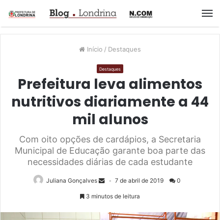
M
Início
/
Destaques
Destaques
Prefeitura leva alimentos
nutritivos diariamente a 44
mil alunos
Com oito opções de cardápios, a Secretaria
Municipal de Educação garante boa parte das
necessidades diárias de cada estudante
Juliana Gonçalves
7 de abril de 2019
0
3 minutos de leitura