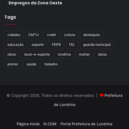
Empregos da Zona Oeste
Tags
cidades
CMTU
codel
cultura
destaques
educação
esporte
FEIPE
FEL
guarda municipal
idoso
lazer-e-esporte
londrina
mulher
obras
promic
saúde
trabalho
© Copyright 2026, Todos os direitos reservados |
Prefeitura
de Londrina
Criação de Sites TTG Sistemas
Página Inicial
N.COM
Portal Prefeitura de Londrina