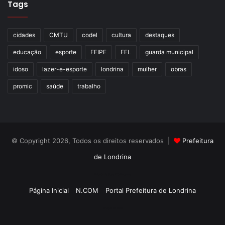
Tags
doença, a manutenção do distanciamento social, o uso de
máscara entre outras”, pontuou.
cidades
CMTU
codel
cultura
destaques
educação
esporte
FEIPE
FEL
guarda municipal
idoso
lazer-e-esporte
londrina
mulher
obras
Gostei
4
promic
saúde
trabalho
Etiquetas
coronavac
COVID 19
grupos prioritários
ILPI
imunização
Instituição de Longa Permanência para Idosos
pandemia
Plano Municipal de Imunização contra a Covid 19
profissionais de saúde
saúde
vacina
vacinação
© Copyright 2026, Todos os direitos reservados |
Prefeitura
de Londrina
Criação de Sites TTG Sistemas
Página Inicial
N.COM
Portal Prefeitura de Londrina
Criação de Sites