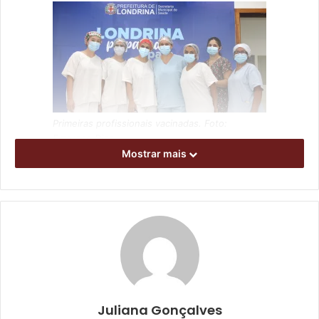
Primeiras profissionais vacinadas. Foto:
Emerson Dias
Mostrar mais
Para receber a vacina, a primeira à espera era a técnica de
Enfermagem Rosimeire Oliveira de Paula. Servidora
municipal há 29 anos, ela destacou que, com a chegada
das doses, a expectativa é de dias melhores. “Estou feliz
porque a gente tem muito medo de pegar o coronavírus,
levar para casa, mas a sensação agora é de alegria. Esse
ano foi atípico, sofrido; sentimos medo, pavor, angústia. E
é algo que todos queremos que melhore. Por isso eu
Juliana Gonçalves