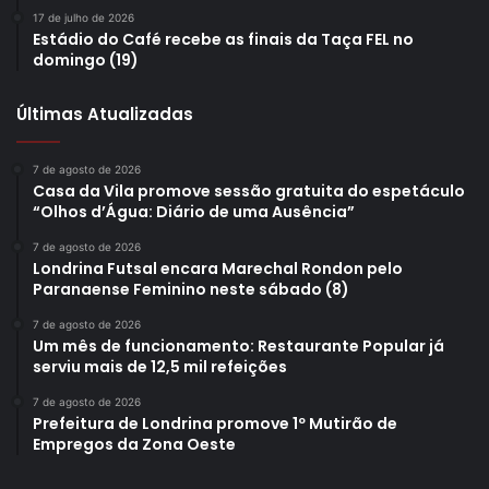
17 de julho de 2026
Estádio do Café recebe as finais da Taça FEL no
domingo (19)
Últimas Atualizadas
Foto: Bruno Amaral / Defesa Social
7 de agosto de 2026
De acordo com o diretor-operacional da Guarda Municipal,
Casa da Vila promove sessão gratuita do espetáculo
Daniel Sakama, o plano de segurança elaborado pela
“Olhos d’Água: Diário de uma Ausência”
instituição vai garantir o bom funcionamento do serviço.
7 de agosto de 2026
“Conforme determinação do nosso secretário, montamos
Londrina Futsal encara Marechal Rondon pelo
Paranaense Feminino neste sábado (8)
um plano de segurança para garantir que as vacinas
fossem transportadas e armazenadas em segurança.
7 de agosto de 2026
Um mês de funcionamento: Restaurante Popular já
Estamos vivenciando um momento de grande importância
serviu mais de 12,5 mil refeições
no combate à pandemia, por isso não mediremos esforços
para garantir a segurança dos profissionais de saúde e
7 de agosto de 2026
Prefeitura de Londrina promove 1º Mutirão de
dos insumos. Ressalto a importância da responsabilidade
Empregos da Zona Oeste
social que a pandemia nos ensinou, bem como a
continuidade das medidas preventivas no combate à