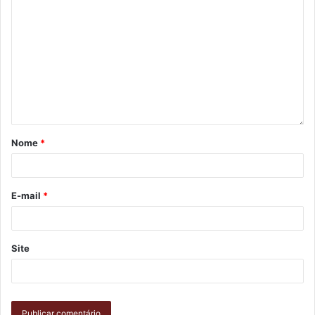
demais serão vacinados também”, acrescentou Machado.
Nome
*
Foto: Divulgação
E-mail
*
Nas ILPIs, serão cerca de mil pessoas vacinadas, entre
residentes e funcionários. Para atingir o máximo de
Site
eficácia, cada pessoa vai receber duas doses da
Coronavac, vacina contra a Covid-19 que foi adquirida pelo
Ministério da Saúde.