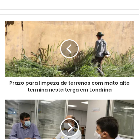
estou muito contente e feliz por ser vacinada”, disse.
Imunizada, Rosimeire comemorou e destacou a
importância de que todos as pessoas se previnam contra a
Covid-19. “Estou contente, é uma esperança muito grande
de a vacina ter eficácia e que a gente seja protegido. Estou
emocionada e peço que as pessoas, se tiverem a
oportunidade, vacinem. É a esperança que temos para
acabar com essa pandemia, que está sendo tão difícil e
dolorosa”, frisou.
Prazo para limpeza de terrenos com mato alto
termina nesta terça em Londrina