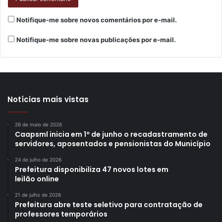
Prestigiaram o início da campanha os secretários
Notifique-me sobre novos comentários por e-mail.
municipais de Planejamento, Orçamento e Tecnologia,
Marcelo Canhada; Políticas para as Mulheres, Liange Doy;
Notifique-me sobre novas publicações por e-mail.
e o vereador Ailton Nantes.
Guarda Municipal
– A Secretaria Municipal de Defesa
Social, por meio da Guarda Municipal de Londrina, também
Notícias mais vistas
deu início ao Plano de Segurança da vacina de combate à
Covid-19. Nesta manhã, os guardas municipais
26 de maio de 2026
acompanharam no Aeroporto de Londrina, a chegada e o
Caapsml inicia em 1º de junho o recadastramento de
transporte da vacina Coronavac até o local de
servidores, aposentados e pensionistas do Município
armazenamento.
24 de julho de 2026
Prefeitura disponibiliza 47 novos lotes em
leilão online
21 de julho de 2026
Prefeitura abre teste seletivo para contratação de
professores temporários