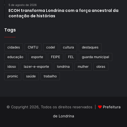
5 de agosto de 2026
ECOH transforma Londrina com a força ancestral da
contação de histórias
Tags
cidades
CMTU
codel
cultura
destaques
educação
esporte
FEIPE
FEL
guarda municipal
idoso
lazer-e-esporte
londrina
mulher
obras
promic
saúde
trabalho
© Copyright 2026, Todos os direitos reservados |
Prefeitura
de Londrina
Criação de Sites TTG Sistemas