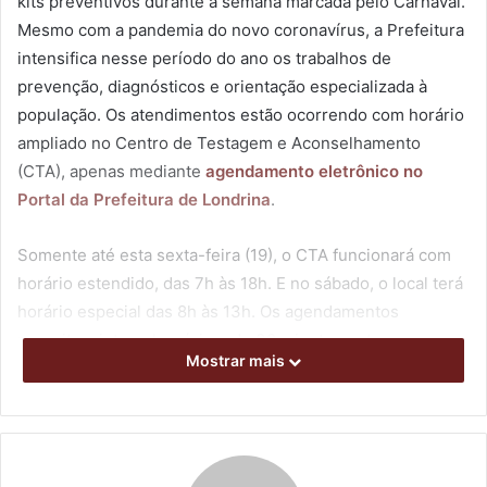
kits preventivos durante a semana marcada pelo Carnaval.
Mesmo com a pandemia do novo coronavírus, a Prefeitura
intensifica nesse período do ano os trabalhos de
prevenção, diagnósticos e orientação especializada à
população. Os atendimentos estão ocorrendo com horário
ampliado no Centro de Testagem e Aconselhamento
(CTA), apenas mediante
agendamento eletrônico no
Portal da Prefeitura de Londrina
.
Somente até esta sexta-feira (19), o CTA funcionará com
horário estendido, das 7h às 18h. E no sábado, o local terá
horário especial das 8h às 13h. Os agendamentos
respeitam intervalo mínimo de 30 minutos entre um e
Mostrar mais
outro atendimento, e todas as medidas sanitárias e de
segurança estão sendo mantidas. O CTA fica localizado na
Alameda Manoel Ribas, 01, Centro.
As atividades integram a Campanha Fique Sabendo,