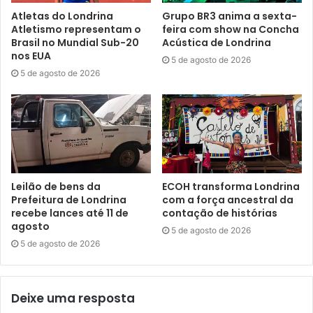
medida de prevenção de urgência a infecções pelo HIV,
Atletas do Londrina
Grupo BR3 anima a sexta-
hepatites virais e outras infecções sexualmente
Atletismo representam o
feira com show na Concha
transmissíveis. Em caso de diagnóstico positivo para
Brasil no Mundial Sub-20
Acústica de Londrina
nos EUA
alguma doença, o CTA conversa com as pessoas e faz o
5 de agosto de 2026
5 de agosto de 2026
encaminhamento aos serviços especializados do
Município para início adequado dos tratamentos.
Lentine lembrou que, antes da pandemia, era possível
ampliar as ações da Campanha Fique Sabendo com visitas
e abordagens em espaços públicos e outros ambientes.
“Nesses locais, antes eram realizados trabalhos de
Leilão de bens da
ECOH transforma Londrina
Prefeitura de Londrina
com a força ancestral da
orientação, indicações sobre serviços de saúde e entrega
recebe lances até 11 de
contação de histórias
de kits. Foi necessário readequar as formas de alcance,
agosto
5 de agosto de 2026
implantar o agendamento de horário, centralizar os
5 de agosto de 2026
atendimentos. Mas o importante é que o programa do
Município sempre manteve os diagnósticos, tratamentos e
acompanhamentos ao público, que pode procurar pelo
Deixe uma resposta
CTA e outros serviços a qualquer momento, contando com