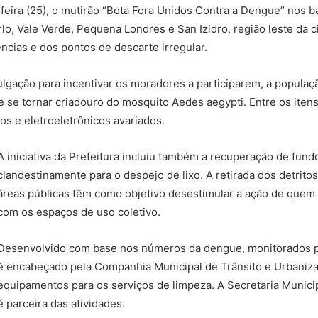
-feira (25), o mutirão “Bota Fora Unidos Contra a Dengue” nos ba
 Vale Verde, Pequena Londres e San Izidro, região leste da cid
cias e dos pontos de descarte irregular.
ulgação para incentivar os moradores a participarem, a populaç
de se tornar criadouro do mosquito Aedes aegypti. Entre os ite
os e eletroeletrônicos avariados.
A iniciativa da Prefeitura incluiu também a recuperação de fundo
clandestinamente para o despejo de lixo. A retirada dos detrito
áreas públicas têm como objetivo desestimular a ação de quem f
com os espaços de uso coletivo.
Desenvolvido com base nos números da dengue, monitorados pe
é encabeçado pela Companhia Municipal de Trânsito e Urbaniz
equipamentos para os serviços de limpeza. A Secretaria Muni
é parceira das atividades.