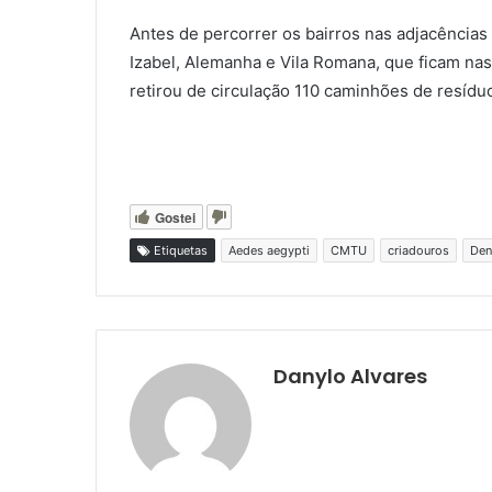
Antes de percorrer os bairros nas adjacências d
Izabel, Alemanha e Vila Romana, que ficam nas
retirou de circulação 110 caminhões de resídu
Gostei
Etiquetas
Aedes aegypti
CMTU
criadouros
Den
Danylo Alvares