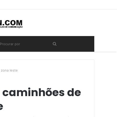
 zona leste
0 caminhões de
e