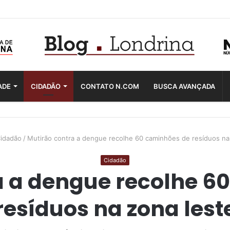
ADE
CIDADÃO
CONTATO N.COM
BUSCA AVANÇADA
idadão
/
Mutirão contra a dengue recolhe 60 caminhões de resíduos na
Cidadão
a a dengue recolhe 6
resíduos na zona lest