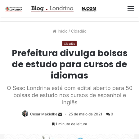
M
Início
/
Cidadão
Cidadão
Prefeitura divulga bolsas
de estudo para cursos de
idiomas
O Sesc Londrina está com edital aberto para 50
bolsas de estudo nos cursos de espanhol e
inglês
Cesar Makiolke
25 de maio de 2021
0
1 minuto de leitura