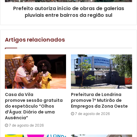
Etiquetas
currículo
curso
espanhol
idiomas
inglês
Prefeito autoriza início de obras de galerias
oportunidades
qualificação
pluviais entre bairros da região sul
Artigos relacionados
Casa da Vila
Prefeitura de Londrina
promove sessão gratuita
promove 1º Mutirão de
do espetáculo “Olhos
Empregos da Zona Oeste
d’Água: Diário de uma
7 de agosto de 2026
Ausência”
7 de agosto de 2026