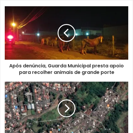
curso excelente. É uma formação completa, que trará
crescimento pessoal e profissional ampliando as
possibilidades do aluno”, pontuou.
A técnica em atividades do Sesc, Jaqueline Lourenço,
reforçou a importância de aprender um novo idioma.
“Falar e escrever em outro idioma tornou-se um pré-
requisito para muitos empregos. O conhecimento de uma
Após denúncia, Guarda Municipal presta apoio
nova língua abre muitas portas e gera melhores
para recolher animais de grande porte
oportunidades, dominá-la é sinônimo de bom
desenvolvimento no trabalho e prestígio na vida pessoal”,
disse.
Gostei