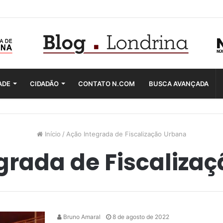
ADE
CIDADÃO
CONTATO N.COM
BUSCA AVANÇADA
Início
/
Ação Integrada de Fiscalização Urbana
grada de Fiscaliza
Bruno Amaral
8 de agosto de 2022