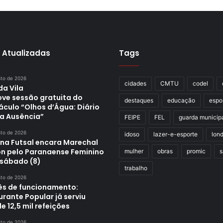
 Atualizadas
Tags
sto de 2026
cidades
CMTU
codel
da Vila
ve sessão gratuita do
destaques
educação
espo
áculo “Olhos d’Água: Diário
a Ausência”
FEIPE
FEL
guarda municip
sto de 2026
idoso
lazer-e-esporte
lond
ina Futsal encara Marechal
n pelo Paranaense Feminino
mulher
obras
promic
s
 sábado (8)
trabalho
sto de 2026
s de funcionamento:
rante Popular já serviu
e 12,5 mil refeições
sto de 2026