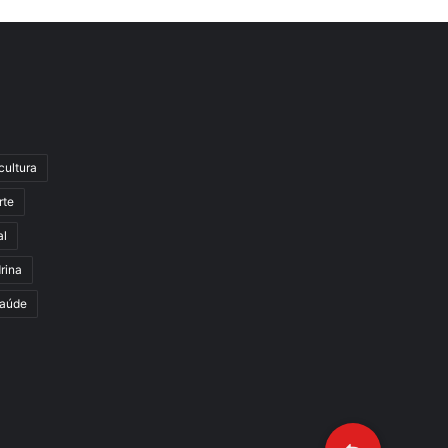
cultura
rte
al
rina
aúde