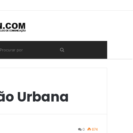
ção Urbana
0
674