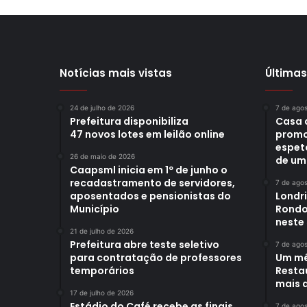
Notícias mais vistas
Últimas
24 de julho de 2026
7 de ago
Prefeitura disponibiliza
Casa 
47 novos lotes em leilão online
promo
espet
26 de maio de 2026
de um
Caapsml inicia em 1º de junho o
recadastramento de servidores,
7 de ago
aposentados e pensionistas do
Londr
Município
Rondo
neste
21 de julho de 2026
Prefeitura abre teste seletivo
7 de ago
para contratação de professores
Um mê
temporários
Restau
mais d
17 de julho de 2026
Estádio do Café recebe as finais
7 de ago