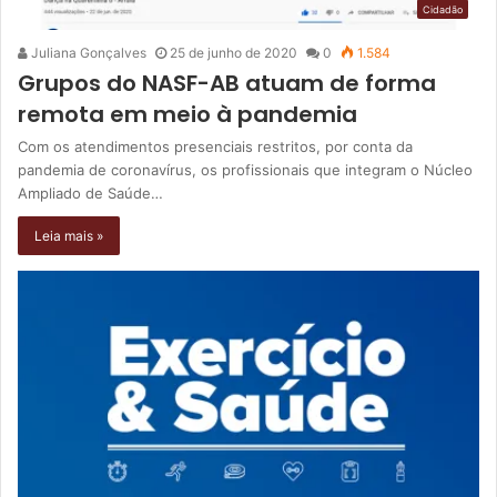
Cidadão
Juliana Gonçalves
25 de junho de 2020
0
1.584
Grupos do NASF-AB atuam de forma
remota em meio à pandemia
Com os atendimentos presenciais restritos, por conta da
pandemia de coronavírus, os profissionais que integram o Núcleo
Ampliado de Saúde…
Leia mais »