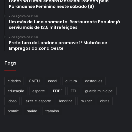
Londrina Futsal encara Marechal Rondon pelo
Paranaense Feminino neste sábado (8)
7 de agosto de 2026
Um mês de funcionamento: Restaurante Popular já
serviu mais de 12,5 mil refeições
7 de agosto de 2026
Prefeitura de Londrina promove 1º Mutirão de
Empregos da Zona Oeste
Tags
cidades
CMTU
codel
cultura
destaques
educação
esporte
FEIPE
FEL
guarda municipal
idoso
lazer-e-esporte
londrina
mulher
obras
promic
saúde
trabalho