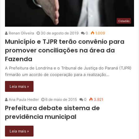
Cidadão
Renan Oliveira
30 de agosto de 2019
0
1.009
Município e TJPR terão convênio para
promover conciliações na área da
Fazenda
A Prefeitura de Londrina e o Tribunal de Justiça do Paraná (TJPR)
firmarão um acordo de cooperação para a realização…
Leia mais »
Ana Paula Hedler
6 de maio de 2015
0
3.921
Prefeitura debate sistema de
previdência municipal
Leia mais »