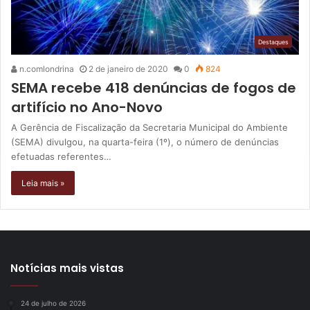
Destaques
n.comlondrina
2 de janeiro de 2020
0
824
SEMA recebe 418 denúncias de fogos de
artifício no Ano-Novo
A Gerência de Fiscalização da Secretaria Municipal do Ambiente
(SEMA) divulgou, na quarta-feira (1º), o número de denúncias
efetuadas referentes…
Leia mais »
Notícias mais vistas
24 de julho de 2026