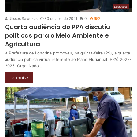
Destaques
Ulisses Sawczuk
30 de abril de 2021
0
952
Quarta audiência do PPA discutiu
políticas para o Meio Ambiente e
Agricultura
A Prefeitura de Londrina promoveu, na quinta-feira (29), a quarta
audiência pública virtual referente ao Plano Plurianual (PPA) 2022-
2025. Organizado…
Leia mais »