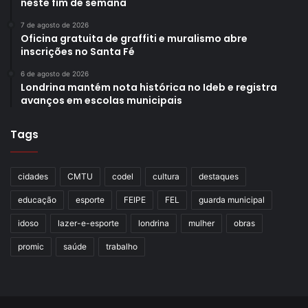
neste fim de semana
7 de agosto de 2026
Oficina gratuita de graffiti e muralismo abre
inscrições no Santa Fé
6 de agosto de 2026
Londrina mantém nota histórica no Ideb e registra
avanços em escolas municipais
Tags
cidades
CMTU
codel
cultura
destaques
educação
esporte
FEIPE
FEL
guarda municipal
idoso
lazer-e-esporte
londrina
mulher
obras
promic
saúde
trabalho