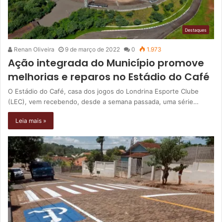
Destaques
Renan Oliveira
9 de março de 2022
0
1.973
Ação integrada do Município promove
melhorias e reparos no Estádio do Café
O Estádio do Café, casa dos jogos do Londrina Esporte Clube
(LEC), vem recebendo, desde a semana passada, uma série…
Leia mais »