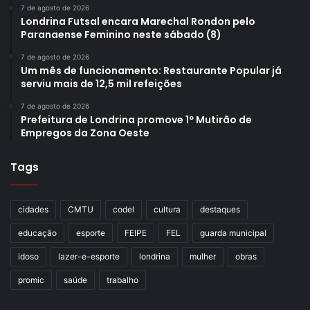
7 de agosto de 2026
Londrina Futsal encara Marechal Rondon pelo
Paranaense Feminino neste sábado (8)
7 de agosto de 2026
Um mês de funcionamento: Restaurante Popular já
serviu mais de 12,5 mil refeições
7 de agosto de 2026
Prefeitura de Londrina promove 1º Mutirão de
Empregos da Zona Oeste
Tags
cidades
CMTU
codel
cultura
destaques
educação
esporte
FEIPE
FEL
guarda municipal
idoso
lazer-e-esporte
londrina
mulher
obras
promic
saúde
trabalho