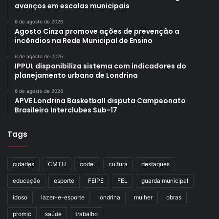
avanços em escolas municipais
6 de agosto de 2026
Agosto Cinza promove ações de prevenção a
incêndios na Rede Municipal de Ensino
6 de agosto de 2026
IPPUL disponibiliza sistema com indicadores do
planejamento urbano de Londrina
6 de agosto de 2026
APVE Londrina Basketball disputa Campeonato
Brasileiro Interclubes Sub-17
Tags
cidades
CMTU
codel
cultura
destaques
educação
esporte
FEIPE
FEL
guarda municipal
idoso
lazer-e-esporte
londrina
mulher
obras
promic
saúde
trabalho