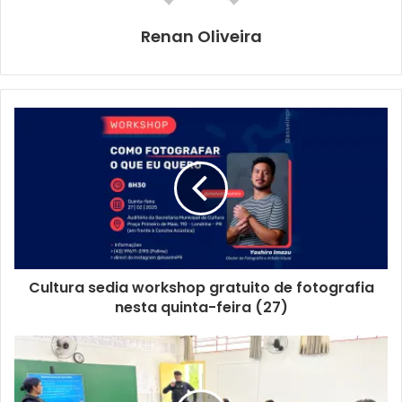
Renan Oliveira
Foto: Júlio Sodré / divulgação
O incentivo municipal, gerido pela FEL, fomentará dezenas
Cultura sedia workshop gratuito de fotografia
de modalidades esportivas no decorrer deste ano, entre
nesta quinta-feira (27)
times masculinos e femininos, valorizando diferentes
perfis de projetos que incluem atendimento desde
crianças até adultos. Essa esteira dá visibilidade ao
esporte em sua amplitude, potencializando a formação de