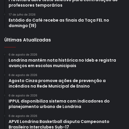
esportivos aprovados passaram por análise realizada por
professores temporários
duas comissões diferentes. Inicialmente, a avaliação de
17 de julho de 2026
toda a documentação protocolada é feita pela Comissão
Estádio do Café recebe as finais da Taça FEL no
Técnica de Elaboração e Análise do Edital de Chamamento
domingo (19)
Público para o Feipe. Este grupo é composto por
servidores da FEL e fica responsável por produzir o edital
Últimas Atualizadas
de abertura e analisar todas as propostas recebidas,
relacionando os documentos em um formulário de análise
6 de agosto de 2026
Londrina mantém nota histórica no Ideb e registra
e indicando o atendimento ou não ao edital.
avanços em escolas municipais
6 de agosto de 2026
Agosto Cinza promove ações de prevenção a
incêndios na Rede Municipal de Ensino
6 de agosto de 2026
IPPUL disponibiliza sistema com indicadores do
planejamento urbano de Londrina
6 de agosto de 2026
APVE Londrina Basketball disputa Campeonato
Brasileiro Interclubes Sub-17