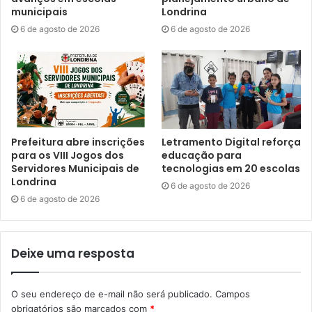
handebol, judô, karatê, kickboxing e kendô. Outros
municipais
Londrina
esportes apoiados serão rugby, taekwondo, tênis de
6 de agosto de 2026
6 de agosto de 2026
campo, tênis de mesa, vôlei, vôlei de praia e wrestling,
futebol de 7, basquete 3×3, MMA, escalada, tiro com arco,
sumô, handebol de praia, beach tennis, softbol,
fisiculturismo, flag football, BMX, tênis de campo, triátlon,
entre outros esportes.
Prefeitura abre inscrições
Letramento Digital reforça
para os VIII Jogos dos
educação para
Servidores Municipais de
tecnologias em 20 escolas
Londrina
6 de agosto de 2026
6 de agosto de 2026
Deixe uma resposta
O seu endereço de e-mail não será publicado.
Campos
obrigatórios são marcados com
*