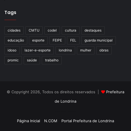
Tags
cidades
CMTU
codel
cultura
destaques
educação
esporte
FEIPE
FEL
guarda municipal
idoso
lazer-e-esporte
londrina
mulher
obras
promic
saúde
trabalho
Foto: Divulgação
Por sua vez, o Conselho Administrativo da Fundação de
© Copyright 2026, Todos os direitos reservados |
Prefeitura
Esportes de Londrina (CAFEL), que conta com membros
de Londrina
da diretoria da FEL e representantes do Executivo, dos
clubes, da imprensa, ligas locais e do Conselho Municipal
Criação de Sites TTG Sistemas
de Esportes e Lazer (CMEL), cuida da segunda etapa. Este
Página Inicial
N.COM
Portal Prefeitura de Londrina
discute sobre os projetos analisados e toma as decisões