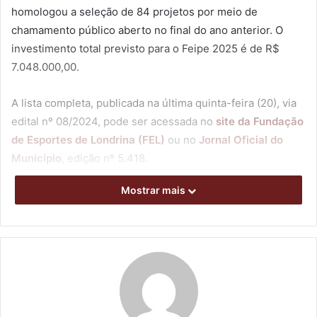
homologou a seleção de 84 projetos por meio de
chamamento público aberto no final do ano anterior. O
investimento total previsto para o Feipe 2025 é de R$
7.048.000,00.
A lista completa, publicada na última quinta-feira (20), via
edital nº 08/2024, pode ser acessada no
site da Fundação
de Esportes de Londrina (FEL)
ou no
Jornal Oficial do
Município
, edição nº 5.418.
Mostrar mais
O orçamento do Feipe 2025 será distribuído entre seis
eixos: Adulto (R$ 3.215.000,00), Juventude (R$
2.216.000,00), Master (R$ 245.000,00), Ligas (R$
607.000,00), Alternativo (R$ 210.000,00) e Paradesportivo
(R$ 555.000,00).