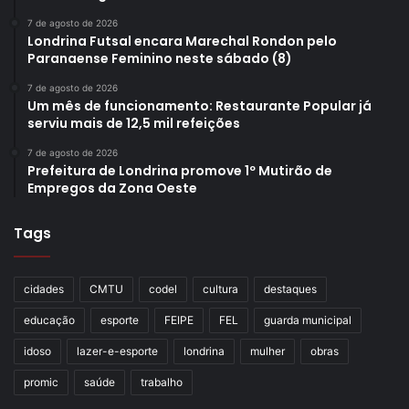
7 de agosto de 2026
Londrina Futsal encara Marechal Rondon pelo
Paranaense Feminino neste sábado (8)
7 de agosto de 2026
Um mês de funcionamento: Restaurante Popular já
serviu mais de 12,5 mil refeições
7 de agosto de 2026
Prefeitura de Londrina promove 1º Mutirão de
Empregos da Zona Oeste
Tags
cidades
CMTU
codel
cultura
destaques
educação
esporte
FEIPE
FEL
guarda municipal
idoso
lazer-e-esporte
londrina
mulher
obras
promic
saúde
trabalho