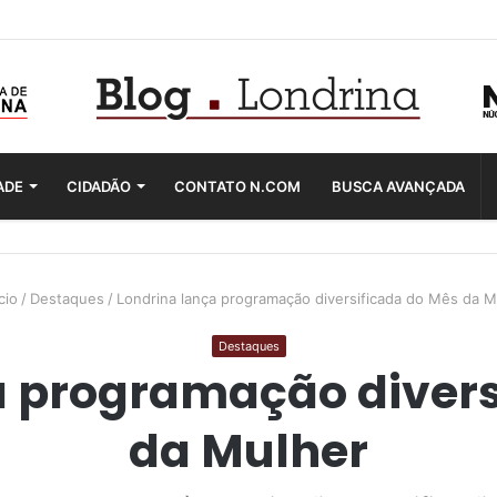
ADE
CIDADÃO
CONTATO N.COM
BUSCA AVANÇADA
cio
/
Destaques
/
Londrina lança programação diversificada do Mês da M
Destaques
a programação divers
da Mulher