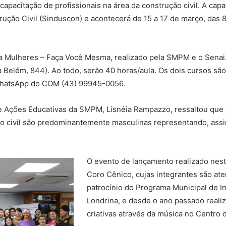
capacitação de profissionais na área da construção civil. A ca
trução Civil (Sinduscon) e acontecerá de 15 a 17 de março, das 
a Mulheres – Faça Você Mesma, realizado pela SMPM e o Senai.
ua Belém, 844). Ao todo, serão 40 horas/aula. Os dois cursos sã
 WhatsApp do COM (43) 99945-0056.
 Ações Educativas da SMPM, Lisnéia Rampazzo, ressaltou que 
ão civil são predominantemente masculinas representando, assi
O evento de lançamento realizado ne
Coro Cênico, cujas integrantes são at
patrocínio do Programa Municipal de In
Londrina, e desde o ano passado realiza
criativas através da música no Centro 