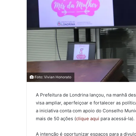
0
0
Foto: Vivian Honorato
0
A Prefeitura de Londrina lançou, na manhã dest
COMPARTILHAMENTOS
visa ampliar, aperfeiçoar e fortalecer as polí
a iniciativa conta com apoio do Conselho Muni
mais de 50 ações (
clique aqui
para acessá-la).
A intenção é oportunizar espaços para a divulg