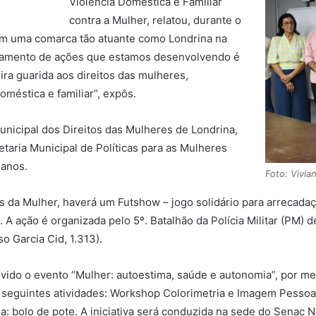
Violência Doméstica e Familiar
contra a Mulher, relatou, durante o
 em uma comarca tão atuante como Londrina na
inhamento de ações que estamos desenvolvendo é
ra guarida aos direitos das mulheres,
méstica e familiar”, expôs.
nicipal dos Direitos das Mulheres de Londrina,
etaria Municipal de Políticas para as Mulheres
 anos.
Foto: Vivia
da Mulher, haverá um Futshow – jogo solidário para arrecadaç
A ação é organizada pelo 5º. Batalhão da Polícia Militar (PM) d
o Garcia Cid, 1.313).
vido o evento “Mulher: autoestima, saúde e autonomia”, por m
seguintes atividades: Workshop Colorimetria e Imagem Pessoal
a: bolo de pote. A iniciativa será conduzida na sede do Senac N