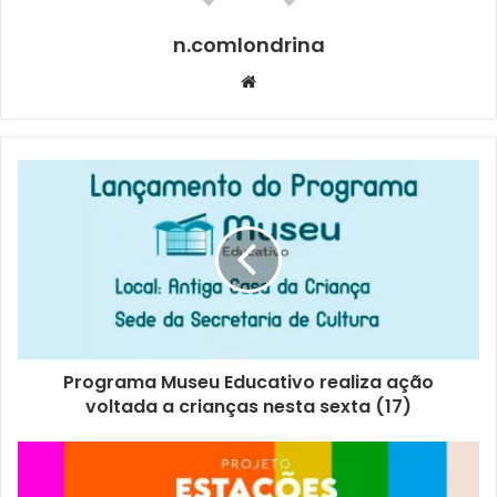
os fisioterapeutas, que atuam na área urbana e distritos,
coordenam grupos de práticas corporais, envolvendo
n.comlondrina
reabilitação e pacientes com dores crônicas.
Website
Geralmente, a comunidade se reúne duas vezes por
semana para as atividades físicas, em aulas animadas e
com bastante movimento, com duração de uma hora. A
população idosa representa a maioria dos participantes,
mas os grupos são abertos a outras faixas etárias também.
Programa Museu Educativo realiza ação
voltada a crianças nesta sexta (17)