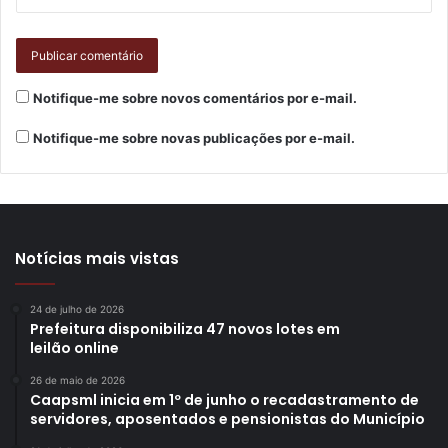
pena para participar”, comentou.
Notifique-me sobre novos comentários por e-mail.
Notifique-me sobre novas publicações por e-mail.
Notícias mais vistas
24 de julho de 2026
Prefeitura disponibiliza 47 novos lotes em
leilão online
Joana Maria Rogério. Foto: Vivian Honorato
26 de maio de 2026
Caapsml inicia em 1º de junho o recadastramento de
Outra participante satisfeita e animada é Joana Maria
servidores, aposentados e pensionistas do Município
Rogério, de 73 anos, que começou a frequentar os grupos