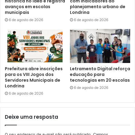
histórica no Ideb e registra
com indicadores do
avanços em escolas
planejamento urbano de
municipais
Londrina
Para isso, Becchi divide cada aula em três momentos. O
6 de agosto de 2026
6 de agosto de 2026
primeiro envolve práticas de aquecimento e mobilidade
articular, seguido de exercícios de fortalecimento,
coordenação e equilíbrio. Por fim, o grupo estimula a
flexibilidade com exercícios de alongamento.
Prefeitura abre inscrições
Letramento Digital reforça
para os VIII Jogos dos
educação para
Servidores Municipais de
tecnologias em 20 escolas
Londrina
6 de agosto de 2026
6 de agosto de 2026
Deixe uma resposta
O seu endereço de e-mail não será publicado.
Campos