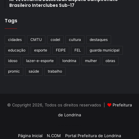
participar, senti muita falta”, lembrou.
Brasileiro Interclubes Sub-17
Tags
cidades
CMTU
codel
cultura
destaques
educação
esporte
FEIPE
FEL
guarda municipal
idoso
lazer-e-esporte
londrina
mulher
obras
promic
saúde
trabalho
Jeni Isalino dos Santos. Foto: Vivian Honorato
© Copyright 2026, Todos os direitos reservados |
Prefeitura
E até na saúde mental os participantes percebem os
de Londrina
benefícios. É o caso de Jeni Isalino do Santos, 67 anos,
Criação de Sites TTG Sistemas
que frequenta o grupo da UBS Vila Casoni há 20 anos. “Eu
Página Inicial
N.COM
Portal Prefeitura de Londrina