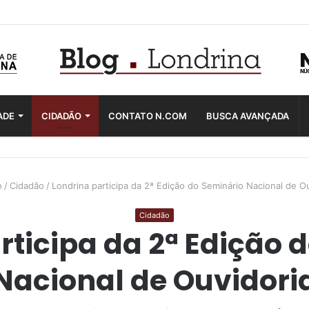
ADE
CIDADÃO
CONTATO N.COM
BUSCA AVANÇADA
o
/
Cidadão
/
Londrina participa da 2ª Edição do Seminário Nacional de O
Cidadão
rticipa da 2ª Edição 
Nacional de Ouvidori