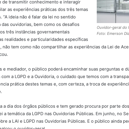
 de transmitir conhecimento e interagir
ilar as experiências práticas dos três temas
“A ideia não é falar da lei no sentido
ia das ouvidorias, bem como os desafios
Ouvidor-geral do 
mos três instâncias governamentais
Foto: Emerson D
as realidades e particularidades específicas
ém, não tem como não compartilhar as experiências da Lei de Ace
cou.
as e mediador, o público poderá encaminhar suas perguntas e 
na com a LGPD e a Ouvidoria, o cuidado que temos com a transp
ncia prática destes temas e, com certeza, a troca de experiên
.
ia a dia dos órgãos públicos e tem gerado procura por parte do
i a temática da LGPD nas Ouvidorias Públicas. Em junho, no Se
 sobre a LAI e LGPD nas Ouvidorias Públicas. E o público ainda 
ealçou o ouvidor-geral.