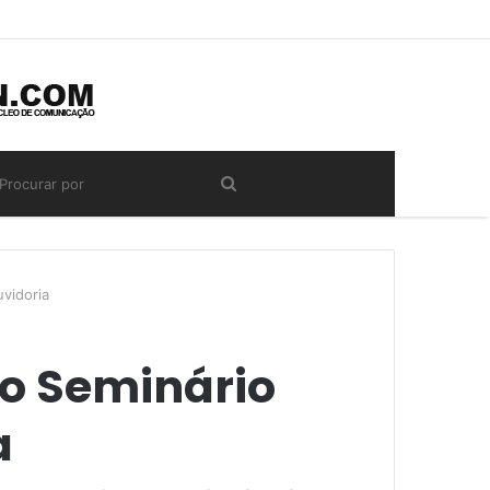
uvidoria
do Seminário
a