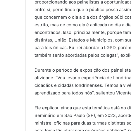
proporcionando aos painelistas a oportunidade
entre si, permitindo que o público possa assim
que concernem o dia a dia dos órgãos públicos. 
estrito, mas de como ela é aplicada no dia a d
encontrados. Isso, principalmente, porque te
distintas, União, Estados e Municípios, com su
para leis únicas. Eu irei abordar a LGPD, por
também serão abordadas pelos colegas”, expli
Durante o período de exposição dos painelist
atividade. “Vou levar a experiência de Londri
cidadãos e cidadãs londrinenses. Temos a vivê
aprendizado para todos nós”, salientou Vicente
Ele explicou ainda que esta temática está no d
Seminário em São Paulo (SP), em 2023, aborde
ministrei oficinas para duas turmas distintas
este tema tão atual para os órgãos públicos”, r