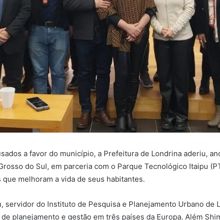
dos a favor do município, a Prefeitura de Londrina aderiu, an
Grosso do Sul, em parceria com o Parque Tecnológico Itaipu (PTI
s que melhoram a vida de seus habitantes.
, servidor do Instituto de Pesquisa e Planejamento Urbano de L
 de planejamento e gestão em três países da Europa. Além Shim