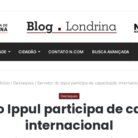
ADE
CIDADÃO
CONTATO N.COM
BUSCA AVANÇADA
Início
/
Destaques
/
Servidor do Ippul participa de capacitação internacio
Destaques
o Ippul participa de 
internacional