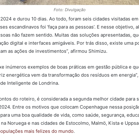
Foto: Divulgação
024 e durou 10 dias. Ao todo, foram seis cidades visitadas em
íses escandinavos foi ‘faça para as pessoas’. E nesse objetivo,
ssoas não fazem sentido. Muitas das soluções apresentadas, q
ção digital e interfaces amigáveis. Por trás disso, existe uma 
dam as ações de investimentos”, afirmou Shimizu.
xe inúmeros exemplos de boas práticas em gestão pública e qu
riz energética vem da transformação dos resíduos em energia”,
de Inteligente de Londrina.
ntos do roteiro, é considerada a segunda melhor cidade para 
m 2024. Entre os motivos que colocam Copenhague nessa posição
 para uma boa qualidade de vida, como saúde, segurança, educ
a Noruega e nas cidades de Estocolmo, Malmö, Kista e Uppsala,
populações mais felizes do mundo
.