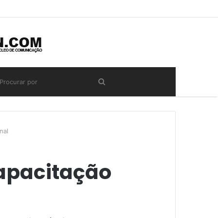
nal
capacitação