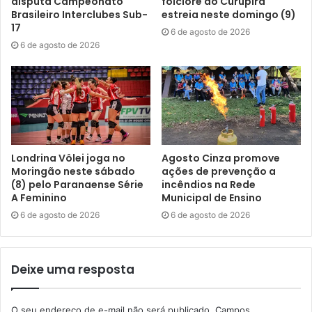
disputa Campeonato
folclore do Curupira
do Iguaçu e outros.
Brasileiro Interclubes Sub-
estreia neste domingo (9)
17
6 de agosto de 2026
6 de agosto de 2026
Londrina Vôlei joga no
Agosto Cinza promove
Moringão neste sábado
ações de prevenção a
(8) pelo Paranaense Série
incêndios na Rede
A Feminino
Municipal de Ensino
6 de agosto de 2026
6 de agosto de 2026
Presidente do Ippul, Cláudio Bravim, com o secretário de Estado
do Planejamento, Ulisses Maia, e o chefe da Unidade Gestora
Deixe uma resposta
(UG) do Paraná Parcerias, Luiz Moraes Júnior. Foto: Victor
Guandalini
O seu endereço de e-mail não será publicado.
Campos