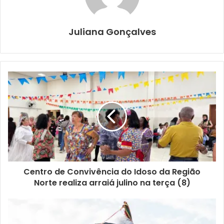
Foto: Victor Guandalini
O Paraná Parcerias foi criado em 2019. Vinculado à
Juliana Gonçalves
Secretaria de Estado do Planejamento, é responsável por
implementar medidas de desestatização e de parcerias
com a iniciativa privada, no âmbito do Governo do Paraná.
No encontro em Londrina, foram detalhados quais são os
trâmites, previstos na legislação, para elaboração dos
projetos de parcerias com a iniciativa privada.
O ciclo dos projetos do Paraná Parcerias abrange quatro
fases: preliminar, etapa em que são feitos o requerimento
inicial, análise de viabilidade, análise do Conselho de
Parcerias e a definição de um Grupo de Trabalho; interna,
Centro de Convivência do Idoso da Região
Norte realiza arraiá julino na terça (8)
com contratação de estudos e estruturação, elaboração e
apresentação dos estudos ao Conselho de Parcerias; e
externa, em que são feitas a consulta, finalização de
documentos e validação jurídica, ratificação do