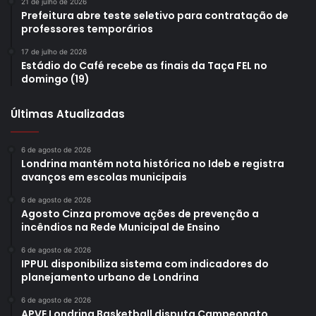
21 de julho de 2026
Prefeitura abre teste seletivo para contratação de
professores temporários
17 de julho de 2026
Estádio do Café recebe as finais da Taça FEL no
domingo (19)
Últimas Atualizadas
6 de agosto de 2026
Foto: Victor Guandalini
Londrina mantém nota histórica no Ideb e registra
avanços em escolas municipais
O secretário de Planejamento do Paraná, Ulisses Maia,
6 de agosto de 2026
Agosto Cinza promove ações de prevenção a
destacou que qualquer proposta de parceria com a
incêndios na Rede Municipal de Ensino
iniciativa privada só pode ser, de fato, efetivada caso
possua viabilidade técnica, jurídica e econômico-
6 de agosto de 2026
IPPUL disponibiliza sistema com indicadores do
financeira. “Sem essas três, ela não vai se manter. A
planejamento urbano de Londrina
viabilidade jurídica é saber se é possível, se pode, se está
6 de agosto de 2026
fazendo pelos mecanismos corretos, se está obedecendo
APVE Londrina Basketball disputa Campeonato