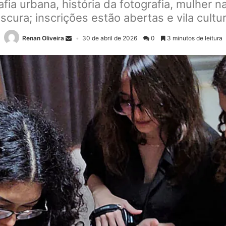
fia urbana, história da fotografia, mulher na
cura; inscrições estão abertas e vila cultu
Renan Oliveira
30 de abril de 2026
0
3 minutos de leitura