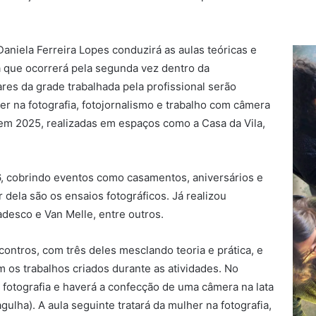
aniela Ferreira Lopes conduzirá as aulas teóricas e
iva que ocorrerá pela segunda vez dentro da
ares da grade trabalhada pela profissional serão
lher na fotografia, fotojornalismo e trabalho com câmera
em 2025, realizadas em espaços como a Casa da Vila,
6, cobrindo eventos como casamentos, aniversários e
 dela são os ensaios fotográficos. Já realizou
adesco e Van Melle, entre outros.
contros, com três deles mesclando teoria e prática, e
 os trabalhos criados durante as atividades. No
a fotografia e haverá a confecção de uma câmera na lata
gulha). A aula seguinte tratará da mulher na fotografia,