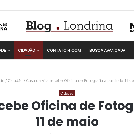
ADE
CIDADÃO
CONTATO N.COM
BUSCA AVANÇADA
cio
/
Cidadão
/
Casa da Vila recebe Oficina de Fotografia a partir de 11 d
Cidadão
cebe Oficina de Fotogr
11 de maio