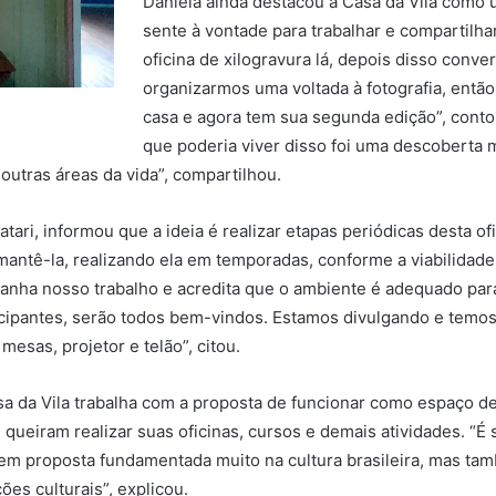
Daniela ainda destacou a Casa da Vila como 
sente à vontade para trabalhar e compartilh
oficina de xilogravura lá, depois disso conve
organizarmos uma voltada à fotografia, então
casa e agora tem sua segunda edição”, contou
que poderia viver disso foi uma descoberta m
outras áreas da vida”, compartilhou.
atari, informou que a ideia é realizar etapas periódicas desta of
antê-la, realizando ela em temporadas, conforme a viabilidade.
mpanha nosso trabalho e acredita que o ambiente é adequado pa
ticipantes, serão todos bem-vindos. Estamos divulgando e temo
mesas, projetor e telão”, citou.
a da Vila trabalha com a proposta de funcionar como espaço de
e queiram realizar suas oficinas, cursos e demais atividades.
al tem proposta fundamentada muito na cultura brasileira, mas 
es culturais”, explicou.