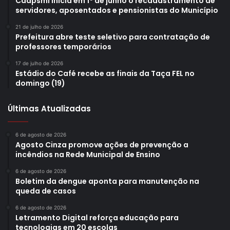
Caapsml inicia em 1º de junho o recadastramento de
legumes e frutas consumidos crus, tratamentos térmicos,
servidores, aposentados e pensionistas do Município
manutenção, distribuição de alimentos.
21 de julho de 2026
Prefeitura abre teste seletivo para contratação de
professores temporários
17 de julho de 2026
Estádio do Café recebe as finais da Taça FEL no
domingo (19)
Gostei
1
Etiquetas
boas práticas
capacitação
curso
londrina
Últimas Atualizadas
Manipulação de Alimentos
mulheres
Secretaria de Políticas para as Mulheres
Senar
SMPM
6 de agosto de 2026
Agosto Cinza promove ações de prevenção a
incêndios na Rede Municipal de Ensino
6 de agosto de 2026
Boletim da dengue aponta para manutenção na
queda de casos
6 de agosto de 2026
Letramento Digital reforça educação para
tecnologias em 20 escolas