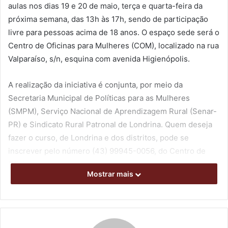
aulas nos dias 19 e 20 de maio, terça e quarta-feira da
próxima semana, das 13h às 17h, sendo de participação
livre para pessoas acima de 18 anos. O espaço sede será o
Centro de Oficinas para Mulheres (COM), localizado na rua
Valparaíso, s/n, esquina com avenida Higienópolis.
A realização da iniciativa é conjunta, por meio da
Secretaria Municipal de Políticas para as Mulheres
(SMPM), Serviço Nacional de Aprendizagem Rural (Senar-
PR) e Sindicato Rural Patronal de Londrina. Quem deseja
fazer o curso, de Londrina e dos distritos, pode se
inscrever pelo número (43) 99945-0056, do Centro de
Oficinas.
Mostrar mais
Conduzida pela instrutora da área de alimentos e
artesanato do Senar/PR, Geisa Demele Valério, a atividade
contempla conteúdos que transitam pelo conceito e