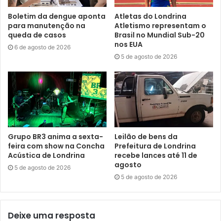
uma temática que sempre desperta o interesse do
Boletim da dengue aponta
Atletas do Londrina
público, gerando boa procura, conforme citou a psicóloga
para manutenção na
Atletismo representam o
do COM, Lisnéia Rampazzo. “Muitas mulheres
queda de casos
Brasil no Mundial Sub-20
nos EUA
empreendedoras e profissionais da área da cozinha, seja
6 de agosto de 2026
5 de agosto de 2026
com mais ou com menos experiência de trabalho, buscam
e são beneficiadas por essa capacitação, que já teve
edições anteriores. As participantes que concluírem
receberão certificação. Será a primeira capacitação do
COM desenvolvida junto com o Senar Paraná, tendo a
proposta de levar conhecimento acessível às mulheres
atendidas”, disse.
Grupo BR3 anima a sexta-
Leilão de bens da
feira com show na Concha
Prefeitura de Londrina
Acústica de Londrina
recebe lances até 11 de
Mobilizadora dos cursos do Senar/PR, Eliana Cristina
agosto
5 de agosto de 2026
Scheuer ressaltou alguns dos benefícios gerados a partir
5 de agosto de 2026
da aplicação deste curso, destacando maior conhecimento
técnico e prático. A iniciativa cria base para prevenção de
contaminação e doenças alimentares, desenvolvimento de
Deixe uma resposta