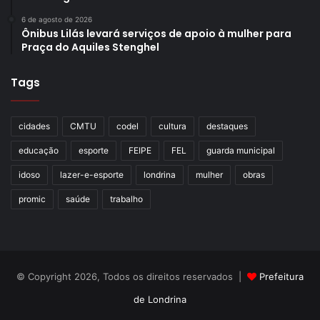
6 de agosto de 2026
Ônibus Lilás levará serviços de apoio à mulher para
Praça do Aquiles Stenghel
Tags
cidades
CMTU
codel
cultura
destaques
educação
esporte
FEIPE
FEL
guarda municipal
idoso
lazer-e-esporte
londrina
mulher
obras
promic
saúde
trabalho
© Copyright 2026, Todos os direitos reservados |
Prefeitura
de Londrina