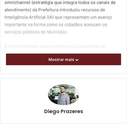
omnichannel (estratégia que integra todos os canais de
atendimento) da Prefeitura introduziu recursos de
Inteligência Artificial (IA) que representam um avanço
importante na forma como os cidadãos acessam os
serviços públicos do Município.
A funcionalidade desenvolvida pela Companhia de
Tecnologia e Desenvolvimento (CTD) está disponível tanto
Mostrar mais
no Portal do Cidadão quanto no aplicativo Londrina ON,
ampliando o acesso à carta de serviços por diferentes
canais digitais.
Diego Prazeres