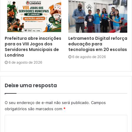
A inovação também proporciona maior praticidade e
experiência durante a utilização do Portal do Cidadão e do
aplicativo Londrina ON, bem como amplia a acessibilidade
aos serviços, tornando o sistema mais inclusivo para
diferentes perfis de usuários.
Prefeitura abre inscrições
Letramento Digital reforça
para os VIII Jogos dos
educação para
Servidores Municipais de
tecnologias em 20 escolas
Londrina
6 de agosto de 2026
6 de agosto de 2026
Deixe uma resposta
O seu endereço de e-mail não será publicado.
Campos
obrigatórios são marcados com
*
Roberto Moreira – presidente da CTD / foto: Emerson Dias NCom