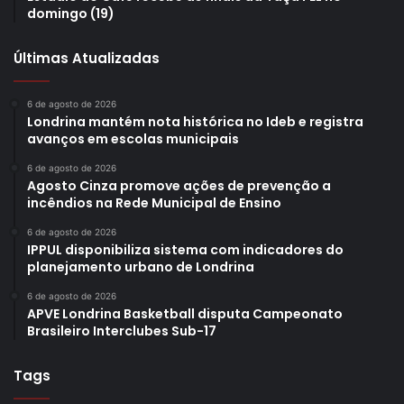
domingo (19)
Gostei
Últimas Atualizadas
Etiquetas
atendimento ao cidadão
Companhia de Tecnologia e Desenvolvimento de Londrina
CTD
6 de agosto de 2026
ecossistema de inovação
inteligência artificial
Londrina On
Londrina mantém nota histórica no Ideb e registra
Prefeitura de Londrina
avanços em escolas municipais
6 de agosto de 2026
Agosto Cinza promove ações de prevenção a
incêndios na Rede Municipal de Ensino
6 de agosto de 2026
IPPUL disponibiliza sistema com indicadores do
planejamento urbano de Londrina
6 de agosto de 2026
APVE Londrina Basketball disputa Campeonato
Brasileiro Interclubes Sub-17
Tags