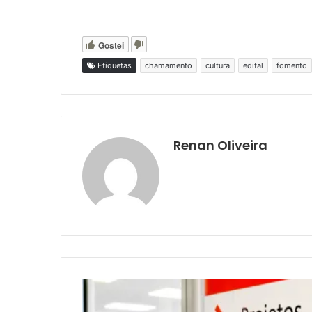
Gostei
Etiquetas
chamamento
cultura
edital
fomento
Renan Oliveira