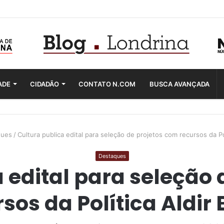
ADE
CIDADÃO
CONTATO N.COM
BUSCA AVANÇADA
ques
/
Cultura publica edital para seleção de projetos com recursos da Pol
Destaques
 edital para seleção
sos da Política Aldir