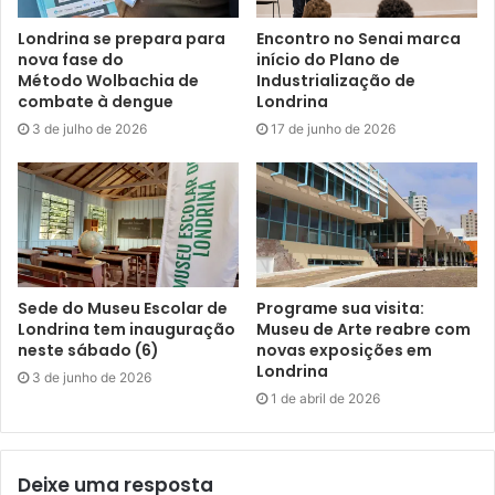
Etiquetas
controladoria geral
Fundo Municipal de Saúde
lrf
Londrina se prepara para
Encontro no Senai marca
Prestação de Contas
saúde
Secretaria de Fazenda
nova fase do
início do Plano de
Método Wolbachia de
Industrialização de
combate à dengue
Londrina
3 de julho de 2026
17 de junho de 2026
Sede do Museu Escolar de
Programe sua visita:
Londrina tem inauguração
Museu de Arte reabre com
neste sábado (6)
novas exposições em
Londrina
3 de junho de 2026
1 de abril de 2026
Deixe uma resposta