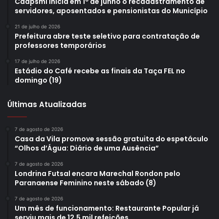
Caapsml inicia em 1º de junho o recadastramento de
servidores, aposentados e pensionistas do Município
21 de julho de 2026
Prefeitura abre teste seletivo para contratação de
professores temporários
17 de julho de 2026
Estádio do Café recebe as finais da Taça FEL no
domingo (19)
Últimas Atualizadas
7 de agosto de 2026
Casa da Vila promove sessão gratuita do espetáculo
“Olhos d’Água: Diário de uma Ausência”
7 de agosto de 2026
Londrina Futsal encara Marechal Rondon pelo
Paranaense Feminino neste sábado (8)
7 de agosto de 2026
Um mês de funcionamento: Restaurante Popular já
serviu mais de 12,5 mil refeições