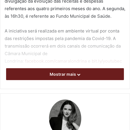
divulgação da evolução das receitas e despesas
referentes aos quatro primeiros meses do ano. A segunda,
às 16h30, é referente ao Fundo Municipal de Saúde.
A iniciativa será realizada em ambiente virtual por conta
das restrições impostas pela pandemia da Covid-19. A
transmissão ocorrerá em dois canais de comunicação da
Câmara Municipal de
Londrina:
facebook.com/camaralondrina
e
bit.ly/youtubec
ml
.
Mostrar mais
A prestação de contas do Município será conduzida pela
Secretaria de Fazenda, que apresentará informações da
execução de todas as receitas, como as decorrentes do
ISS, IPTU, ITBI e taxas e contribuições de melhoria e das
despesas. E a Controladoria-Geral vai exibir os dados
referentes ao Orçamento Criança, que é uma parte do
orçamento municipal destinado a metas qualitativas e