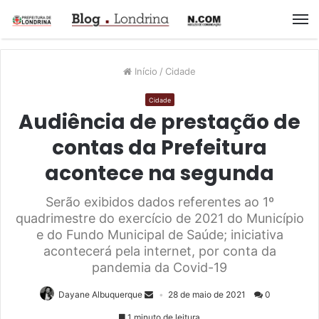
M
Início
/
Cidade
Cidade
Audiência de prestação de
contas da Prefeitura
acontece na segunda
Serão exibidos dados referentes ao 1º
quadrimestre do exercício de 2021 do Município
e do Fundo Municipal de Saúde; iniciativa
acontecerá pela internet, por conta da
pandemia da Covid-19
Dayane Albuquerque
28 de maio de 2021
0
1 minuto de leitura