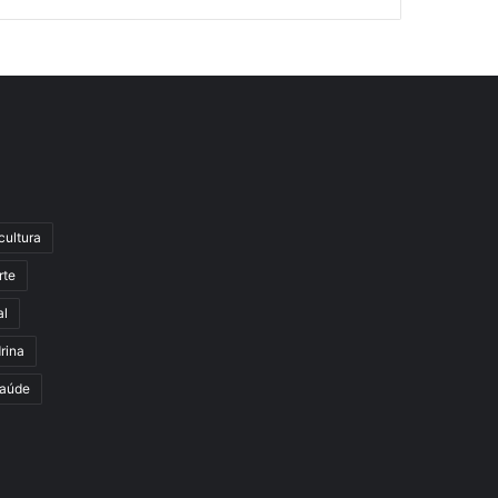
cultura
rte
al
rina
aúde