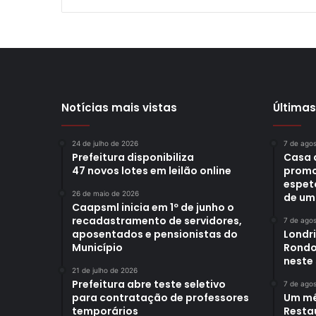
Notícias mais vistas
Últimas
24 de julho de 2026
7 de ago
Prefeitura disponibiliza
Casa 
47 novos lotes em leilão online
promo
espet
26 de maio de 2026
de um
Caapsml inicia em 1º de junho o
recadastramento de servidores,
7 de ago
aposentados e pensionistas do
Londr
Município
Rondo
neste
21 de julho de 2026
Prefeitura abre teste seletivo
7 de ago
para contratação de professores
Um mê
temporários
Restau