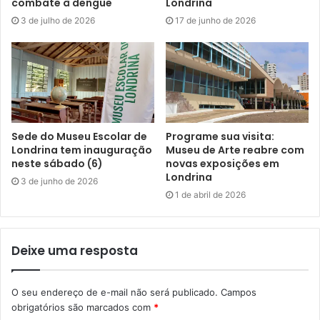
combate à dengue
Londrina
Mente, corpo e alma
3 de julho de 2026
17 de junho de 2026
E no cerrar dos olhos
Mergulham no mundo onírico
Por um instante
Sede do Museu Escolar de
Programe sua visita:
Leve
Londrina tem inauguração
Museu de Arte reabre com
neste sábado (6)
novas exposições em
Londrina
3 de junho de 2026
Flutuam
1 de abril de 2026
Um cenário perfeito
Deixe uma resposta
De trabalho e prosperidade
O seu endereço de e-mail não será publicado.
Campos
Sem exploração e preconceito
obrigatórios são marcados com
*