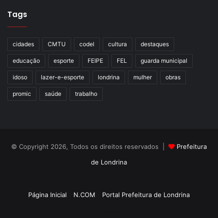
Tags
Direcionando caminhos
cidades
CMTU
codel
cultura
destaques
Os faróis iluminam
educação
esporte
FEIPE
FEL
guarda municipal
À espera do lusco-fusco
idoso
lazer-e-esporte
londrina
mulher
obras
promic
saúde
trabalho
A vida corre
© Copyright 2026, Todos os direitos reservados |
Prefeitura
Um música
de Londrina
Um boné
Criação de Sites TTG Sistemas
Página Inicial
N.COM
Portal Prefeitura de Londrina
Um café
Criação de Sites