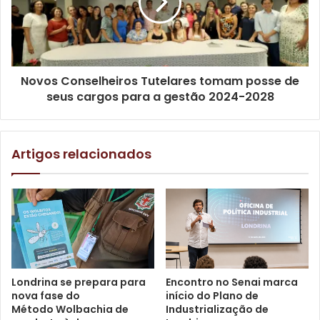
noite e no lusco-fusco, ou seja, ao anoitecer ou alvorecer”,
contou.
Poema “Lusco-fusco”
Novos Conselheiros Tutelares tomam posse de
seus cargos para a gestão 2024-2028
Na quietude
No silêncio da noite
Artigos relacionados
Depois de um dia exaustivo
Os corpos procuram repouso
Esgotados
Londrina se prepara para
Encontro no Senai marca
Relaxam
nova fase do
início do Plano de
Método Wolbachia de
Industrialização de