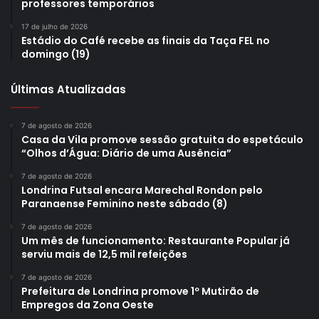
professores temporários
E para os que se despedem dela
17 de julho de 2026
Estádio do Café recebe as finais da Taça FEL no
domingo (19)
Seja no primeiro choro
Últimas Atualizadas
Ou no último sussurro.
7 de agosto de 2026
No anseio de voltar para casa
Casa da Vila promove sessão gratuita do espetáculo
“Olhos d’Água: Diário de uma Ausência”
Apreciando estrelas
7 de agosto de 2026
Londrina Futsal encara Marechal Rondon pelo
Paranaense Feminino neste sábado (8)
Outros corpos buscam sustento
7 de agosto de 2026
Um mês de funcionamento: Restaurante Popular já
Trafegando em trilhos, ruas, avenidas
serviu mais de 12,5 mil refeições
7 de agosto de 2026
E até nuvens
Prefeitura de Londrina promove 1º Mutirão de
Empregos da Zona Oeste
Transportando sonhos