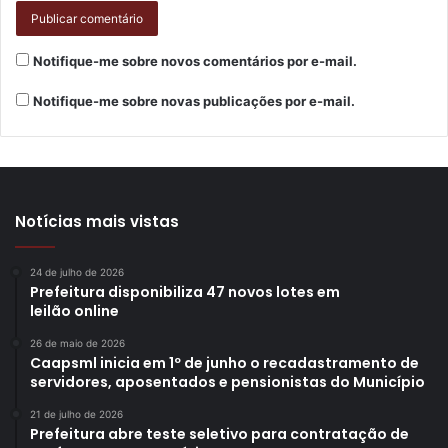
Infindável da vida urbana
Notifique-me sobre novos comentários por e-mail.
Aguardam o amanhecer
Notifique-me sobre novas publicações por e-mail.
Em corredores extensos
Pés caminham devagar
Notícias mais vistas
Quietos, cuidadosos
24 de julho de 2026
Corpos trabalham
Prefeitura disponibiliza 47 novos lotes em
leilão online
Em meio à angústia
26 de maio de 2026
Caapsml inicia em 1º de junho o recadastramento de
servidores, aposentados e pensionistas do Município
Trazem nas mãos um lenitivo
21 de julho de 2026
Prefeitura abre teste seletivo para contratação de
Alívio para os que chegam à vida