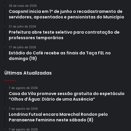
26 de maio de 2026
Caapsml inicia em 1º de junho o recadastramento de
servidores, aposentados e pensionistas do Município
21 de julho de 2026
Prefeitura abre teste seletivo para contratação de
professores temporários
17 de julho de 2026
Assessora de Planejamento DA SMPM, Rosângela Teruel. Foto:
Estádio do Café recebe as finais da Taça FEL no
reprodução
domingo (19)
Secretarias da Mulher e do Idoso
–
A assessora de
Últimas Atualizadas
Planejamento e Gestão da Secretaria Municipal de
Políticas para as Mulheres (SMPM), Rosângela Teruel,
7 de agosto de 2026
Casa da Vila promove sessão gratuita do espetáculo
falou em nome da pasta em que atua e também da
“Olhos d’Água: Diário de uma Ausência”
Secretaria do Idoso, representando a secretária Marisol
Chiesa. “Quero iniciar a minha fala destacando a
7 de agosto de 2026
Londrina Futsal encara Marechal Rondon pelo
importância destas duas políticas públicas que
Paranaense Feminino neste sábado (8)
representam uma parcela significativa da nossa
7 de agosto de 2026