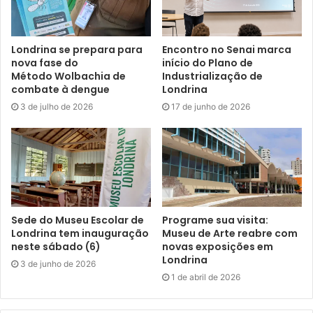
que está dentro do plano de governo do prefeito Tiago
Amaral, com a participação coletiva”, afirmou.
Londrina se prepara para
Encontro no Senai marca
O secretário lembrou que a secretaria tem executado
nova fase do
início do Plano de
eventos culturais no centro da cidade e que isso tende a
Método Wolbachia de
Industrialização de
combate à dengue
Londrina
continuar. “Um dos desafios que temos é tirar as pessoas
3 de julho de 2026
17 de junho de 2026
de suas casas, pois fazemos eventos ótimos no centro e
muitas vezes as pessoas não vão. A nossa ideia é fazer
mais eventos como o Viva o Centro, porém, precisamos
contar com o engajamento da sociedade civil organizada,
dos moradores, do Núcleo do Calçadão e do Centro, além
dos empresários, a fim de ocuparmos a região. Temos,
Sede do Museu Escolar de
Programe sua visita:
também, levado a cultura para os bairros, por meio do
Londrina tem inauguração
Museu de Arte reabre com
projeto Orgulho do Meu Bairro. Em junho, teremos um
neste sábado (6)
novas exposições em
estande na Expo Japão e no mês seguinte faremos uma
Londrina
3 de junho de 2026
Festa Julina no Calçadão”, mencionou.
1 de abril de 2026