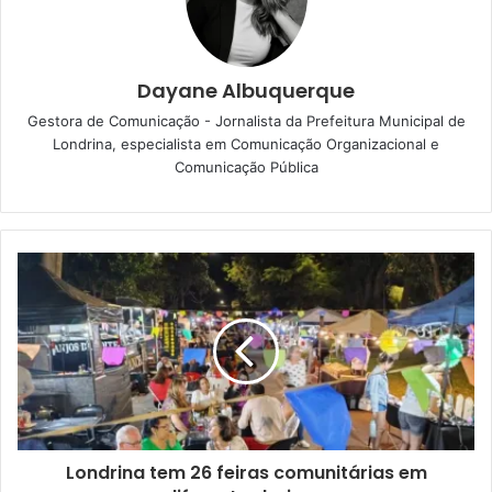
de secretários das pastas e de servidores de carreira, que
representaram seus secretários e falaram sobre os temas
propostos. Eles também responderam dúvidas e
Dayane Albuquerque
questionamentos da população.
Gestora de Comunicação - Jornalista da Prefeitura Municipal de
Londrina, especialista em Comunicação Organizacional e
A abertura da audiência foi conduzida pela diretora de
Comunicação Pública
Orçamento da Secretaria Municipal de Planejamento,
Orçamento e Tecnologia (SMPOT), SMPOT, Darling
Maffato, representando o secretário da pasta, Marcos
Rambalducci. Na sequência, foi vinculado um vídeo sobre
o que é o PPA e sua importância.
Londrina tem 26 feiras comunitárias em