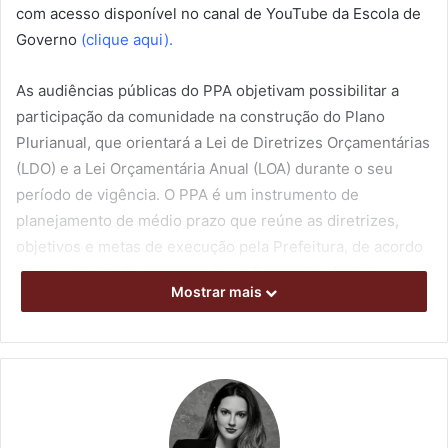
com acesso disponível no canal de YouTube da Escola de
Governo
(clique aqui).
As audiências públicas do PPA objetivam possibilitar a
participação da comunidade na construção do Plano
Plurianual, que orientará a Lei de Diretrizes Orçamentárias
(LDO) e a Lei Orçamentária Anual (LOA) durante o seu
período de vigência. O PPA é um instrumento de
planejamento de médio prazo que reúne as diretrizes,
objetivos e metas de execução pela Prefeitura, de acordo
com a viabilidade orçamentária e financeira. A lei é
Mostrar mais
elaborada sempre no primeiro ano de mandato dos
prefeitos, visando preparar o planejamento para os quatro
anos seguintes.
Esta edição abordou os temas: Cultura, Assistência Social,
Mulher, Idoso, Obras e Pavimentação, com a participação