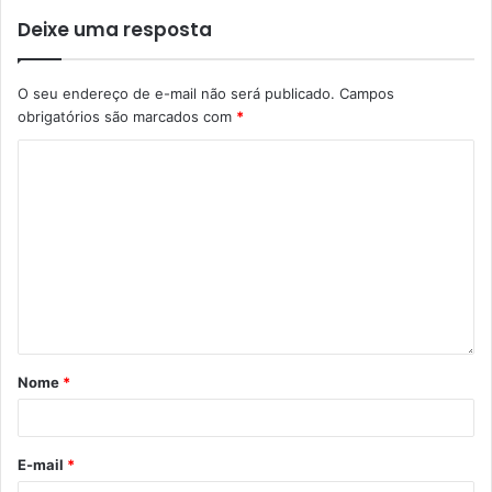
Deixe uma resposta
O seu endereço de e-mail não será publicado.
Campos
obrigatórios são marcados com
*
Priscila Brandao representou a Secretaria de Assistência Social.
Foto: reprodução
Assistência Social –
A servidora da Secretaria Municipal
Nome
*
de Assistência Social, Priscila Brasão, representou a
secretária Marisol Chiesa na audiência. “A nossa
E-mail
*
secretaria está aberta a ouvir a comunidade para